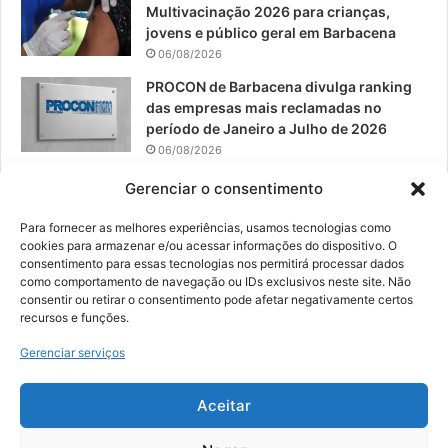
Multivacinação 2026 para crianças,
jovens e público geral em Barbacena
06/08/2026
PROCON de Barbacena divulga ranking
das empresas mais reclamadas no
período de Janeiro a Julho de 2026
06/08/2026
Prefeitura convoca organizações de
Gerenciar o consentimento
catadores para reunião sobre PPP de
Resíduos Sólidos
Para fornecer as melhores experiências, usamos tecnologias como
cookies para armazenar e/ou acessar informações do dispositivo. O
05/08/2026
consentimento para essas tecnologias nos permitirá processar dados
como comportamento de navegação ou IDs exclusivos neste site. Não
consentir ou retirar o consentimento pode afetar negativamente certos
recursos e funções.
© 2026, Todos os direitos reservados | Desenvolvido por:
Nowa
Gerenciar serviços
Digital Business
| Hospedado por:
NP Publicidade
Aceitar
Fale Conosco
Sobre Nós
Equipe