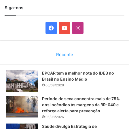
Siga-nos
F
Y
I
a
o
n
c
u
s
Recente
e
T
t
EPCAR tem a melhor nota do IDEB no
b
u
a
Brasil no Ensino Médio
o
b
g
06/08/2026
o
e
r
Período de seca concentra mais de 75%
dos incêndios às margens da BR-040 e
k
a
reforça alerta para prevenção
06/08/2026
m
Saúde divulga Estratégia de