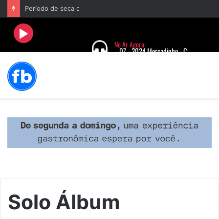
Período de seca concentra mais de 75% dos incêndios às margens da BR-040 e reforça alerta para prevenção
Solo Álbum