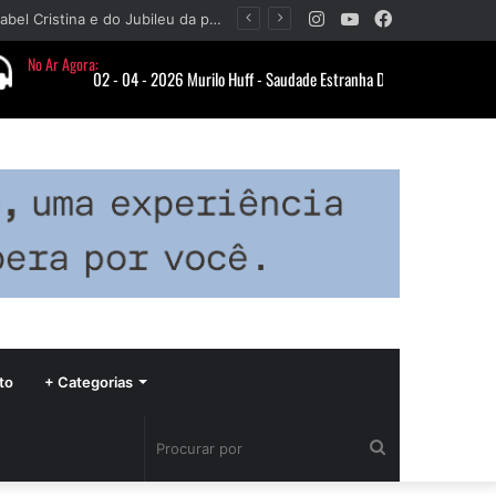
Instagram
YouTube
Facebook
Paróquia Nossa Senhora da Piedade divulga programação da Festa da Beata Isabel Cristina e do Jubileu da padroeira
to
+ Categorias
Procurar