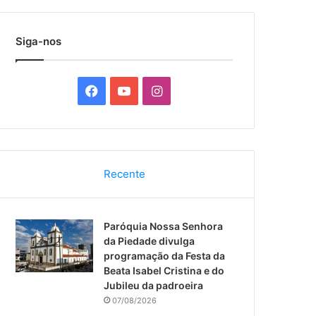
por
Siga-nos
F
Y
I
a
o
n
c
u
s
Recente
e
T
t
b
u
a
Paróquia Nossa Senhora
o
b
g
da Piedade divulga
programação da Festa da
o
e
r
Beata Isabel Cristina e do
Jubileu da padroeira
k
a
07/08/2026