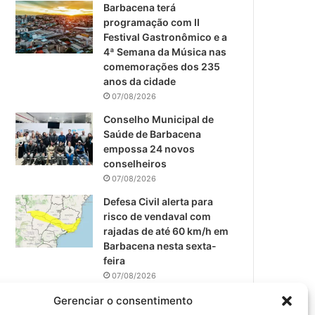
m
Barbacena terá
programação com II
Festival Gastronômico e a
4ª Semana da Música nas
comemorações dos 235
anos da cidade
07/08/2026
Conselho Municipal de
Saúde de Barbacena
empossa 24 novos
conselheiros
07/08/2026
Defesa Civil alerta para
risco de vendaval com
rajadas de até 60 km/h em
Barbacena nesta sexta-
feira
07/08/2026
EPCAR tem a melhor nota
Gerenciar o consentimento
do IDEB no Brasil no