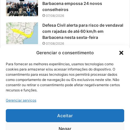
Barbacena empossa 24 novos
conselheiros
07/08/2026
Defesa Civil alerta para risco de vendaval
com rajadas de até 60 km/h em
Barbacena nesta sexta-feira
07/08/2026
Gerenciar o consentimento
EPCAR tem a melhor nota do IDEB no
Brasil no Ensino Médio
Para fornecer as melhores experiências, usamos tecnologias como
06/08/2026
cookies para armazenar e/ou acessar informações do dispositivo. O
consentimento para essas tecnologias nos permitirá processar dados
como comportamento de navegação ou IDs exclusivos neste site. Não
consentir ou retirar o consentimento pode afetar negativamente certos
recursos e funções.
© 2026, Todos os direitos reservados | Desenvolvido por:
Nowa
Gerenciar serviços
Digital Business
| Hospedado por:
NP Publicidade
Aceitar
Fale Conosco
Sobre Nós
Equipe
Política de Segurança e Privacidade
Política de Cookies (BR)
Negar