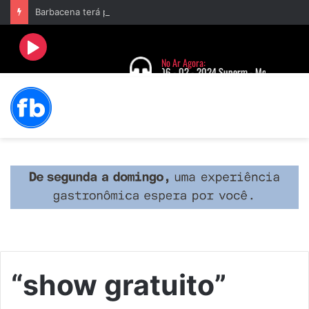
Barbacena terá programação com II Festival Gastronômico e a 4ª Semana da Música nas comemorações dos 235 anos da cidade
“show gratuito”