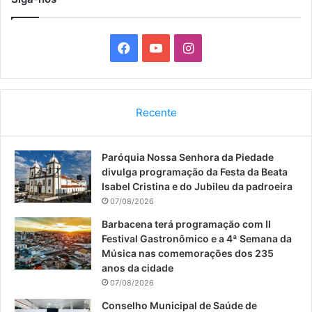
F
Y
I
a
o
n
c
u
s
Recente
e
T
t
Paróquia Nossa Senhora da Piedade
b
u
a
divulga programação da Festa da Beata
o
b
g
Isabel Cristina e do Jubileu da padroeira
07/08/2026
o
e
r
Barbacena terá programação com II
Festival Gastronômico e a 4ª Semana da
k
a
Música nas comemorações dos 235
anos da cidade
m
07/08/2026
Conselho Municipal de Saúde de