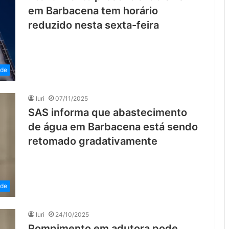
em Barbacena tem horário
reduzido nesta sexta-feira
ade
Iuri
07/11/2025
SAS informa que abastecimento
de água em Barbacena está sendo
retomado gradativamente
ade
Iuri
24/10/2025
Rompimento em adutora pode