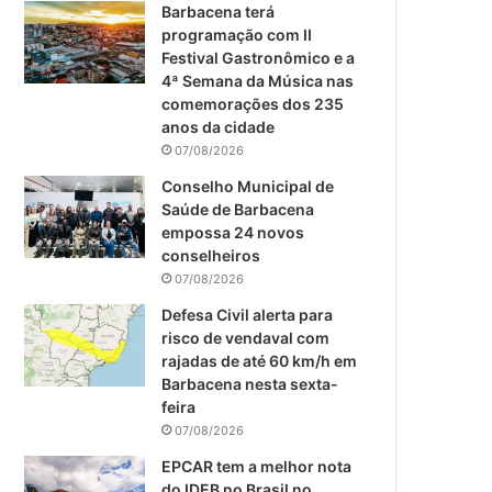
m
Barbacena terá
programação com II
Festival Gastronômico e a
4ª Semana da Música nas
comemorações dos 235
anos da cidade
07/08/2026
Conselho Municipal de
Saúde de Barbacena
empossa 24 novos
conselheiros
07/08/2026
Defesa Civil alerta para
risco de vendaval com
rajadas de até 60 km/h em
Barbacena nesta sexta-
feira
07/08/2026
EPCAR tem a melhor nota
do IDEB no Brasil no