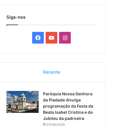
por
Siga-nos
F
Y
I
a
o
n
c
u
s
Recente
e
T
t
b
u
a
Paróquia Nossa Senhora
o
b
g
da Piedade divulga
programação da Festa da
o
e
r
Beata Isabel Cristina e do
Jubileu da padroeira
k
a
07/08/2026