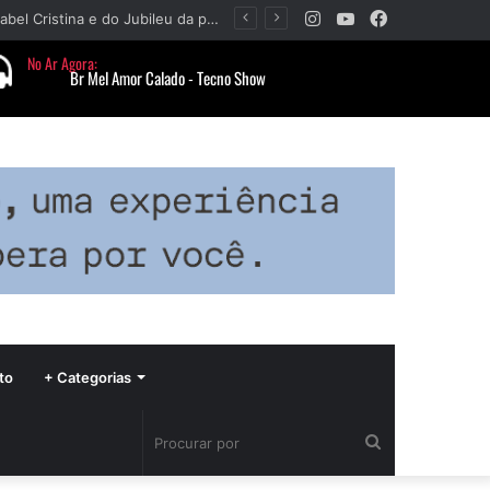
Instagram
YouTube
Facebook
Paróquia Nossa Senhora da Piedade divulga programação da Festa da Beata Isabel Cristina e do Jubileu da padroeira
to
+ Categorias
Procurar