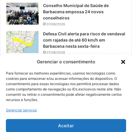
Conselho Municipal de Saúde de
Barbacena empossa 24 novos
conselheiros
07/08/2026
Defesa Civil alerta para risco de vendaval
com rajadas de até 60 km/h em
Barbacena nesta sexta-feira
07/08/2026
Gerenciar o consentimento
EPCAR tem a melhor nota do IDEB no
Brasil no Ensino Médio
Para fornecer as melhores experiências, usamos tecnologias como
06/08/2026
cookies para armazenar e/ou acessar informações do dispositivo. O
consentimento para essas tecnologias nos permitirá processar dados
como comportamento de navegação ou IDs exclusivos neste site. Não
consentir ou retirar o consentimento pode afetar negativamente certos
recursos e funções.
© 2026, Todos os direitos reservados | Desenvolvido por:
Nowa
Gerenciar serviços
Digital Business
| Hospedado por:
NP Publicidade
Aceitar
Fale Conosco
Sobre Nós
Equipe