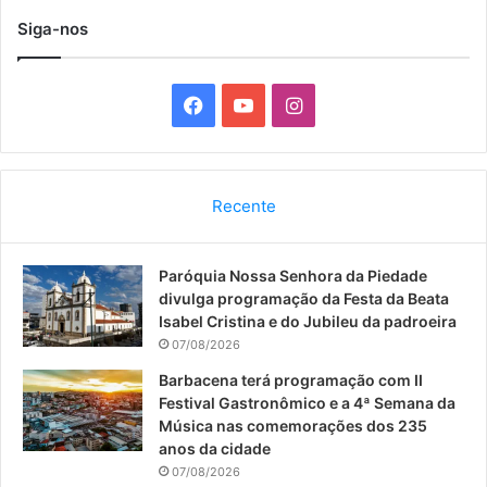
Siga-nos
F
Y
I
a
o
n
c
u
s
Recente
e
T
t
Paróquia Nossa Senhora da Piedade
b
u
a
divulga programação da Festa da Beata
o
b
g
Isabel Cristina e do Jubileu da padroeira
07/08/2026
o
e
r
Barbacena terá programação com II
Festival Gastronômico e a 4ª Semana da
k
a
Música nas comemorações dos 235
anos da cidade
m
07/08/2026