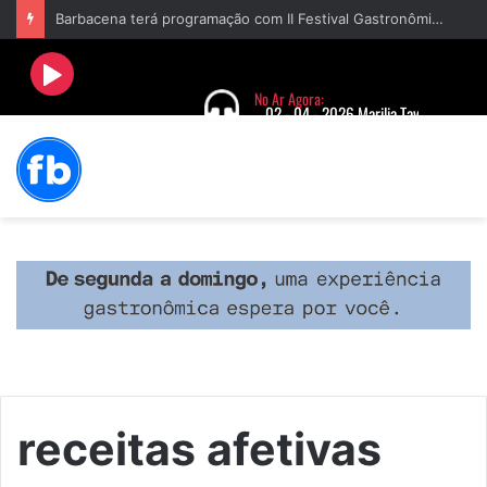
Barbacena terá programação com II Festival Gastronômico e a 4ª Semana da Música nas comemorações dos 235 anos da cidade
receitas afetivas