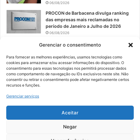
06/08/2026
PROCON de Barbacena divulga ranking
das empresas mais reclamadas no
período de Janeiro a Julho de 2026
06/08/2026
Prefeitura convoca organizações de
Gerenciar o consentimento
catadores para reunião sobre PPP de
Resíduos Sólidos
Para fornecer as melhores experiências, usamos tecnologias como
cookies para armazenar e/ou acessar informações do dispositivo. O
05/08/2026
consentimento para essas tecnologias nos permitirá processar dados
como comportamento de navegação ou IDs exclusivos neste site. Não
consentir ou retirar o consentimento pode afetar negativamente certos
recursos e funções.
© 2026, Todos os direitos reservados | Desenvolvido por:
Nowa
Gerenciar serviços
Digital Business
| Hospedado por:
NP Publicidade
Aceitar
Fale Conosco
Sobre Nós
Equipe
Política de Segurança e Privacidade
Política de Cookies (BR)
Negar