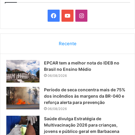
F
Y
I
a
o
n
c
u
s
Recente
e
T
t
EPCAR tem a melhor nota do IDEB no
b
u
a
Brasil no Ensino Médio
o
b
g
06/08/2026
o
e
r
Período de seca concentra mais de 75%
dos incêndios às margens da BR-040 e
k
a
reforça alerta para prevenção
06/08/2026
m
Saúde divulga Estratégia de
Multivacinação 2026 para crianças,
jovens e público geral em Barbacena