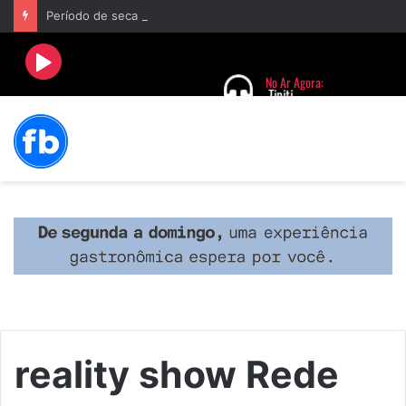
Período de seca concentra mais de 75% dos incêndios às margens da BR-040 e reforça alerta para prevenção
reality show Rede