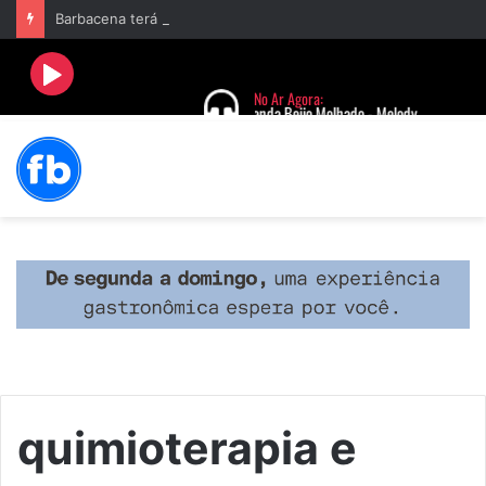
Barbacena terá programação com II Festival Gastronômico e a 4ª Semana da Música nas comemorações dos 235 anos da cidade
quimioterapia e