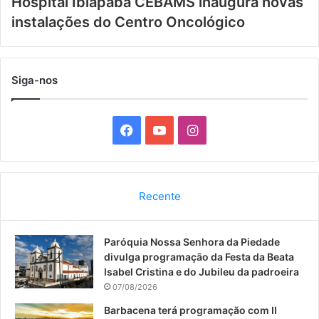
Hospital Ibiapaba CEBAMS inaugura novas
instalações do Centro Oncológico
Siga-nos
F
Y
I
a
o
n
c
u
s
Recente
e
T
t
Paróquia Nossa Senhora da Piedade
b
u
a
divulga programação da Festa da Beata
o
b
g
Isabel Cristina e do Jubileu da padroeira
07/08/2026
o
e
r
Barbacena terá programação com II