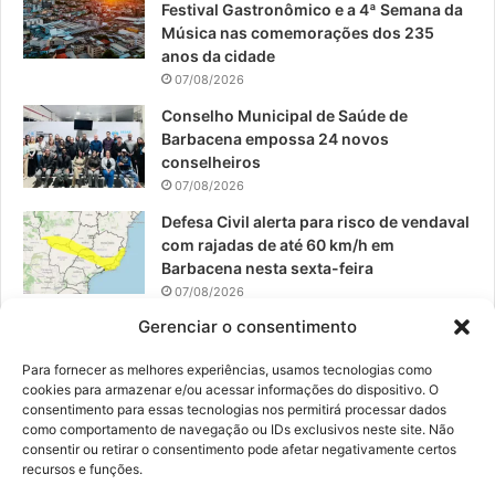
Festival Gastronômico e a 4ª Semana da
k
a
Música nas comemorações dos 235
anos da cidade
m
07/08/2026
Conselho Municipal de Saúde de
Barbacena empossa 24 novos
conselheiros
07/08/2026
Defesa Civil alerta para risco de vendaval
com rajadas de até 60 km/h em
Barbacena nesta sexta-feira
07/08/2026
Gerenciar o consentimento
EPCAR tem a melhor nota do IDEB no
Brasil no Ensino Médio
Para fornecer as melhores experiências, usamos tecnologias como
06/08/2026
cookies para armazenar e/ou acessar informações do dispositivo. O
consentimento para essas tecnologias nos permitirá processar dados
como comportamento de navegação ou IDs exclusivos neste site. Não
consentir ou retirar o consentimento pode afetar negativamente certos
recursos e funções.