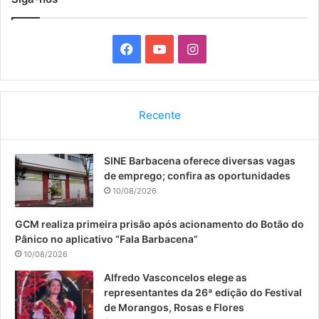
F
Y
I
a
o
n
c
u
s
Recente
e
T
t
SINE Barbacena oferece diversas vagas
b
u
a
de emprego; confira as oportunidades
o
b
g
10/08/2026
o
e
r
GCM realiza primeira prisão após acionamento do Botão do
Pânico no aplicativo “Fala Barbacena”
k
a
10/08/2026
m
Alfredo Vasconcelos elege as
representantes da 26ª edição do Festival
de Morangos, Rosas e Flores