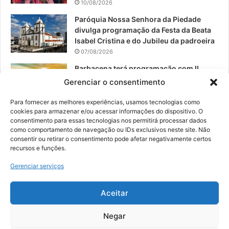
10/08/2026
Paróquia Nossa Senhora da Piedade
divulga programação da Festa da Beata
Isabel Cristina e do Jubileu da padroeira
07/08/2026
Barbacena terá programação com II
Festival Gastronômico e a 4ª Semana da
Gerenciar o consentimento
Música nas comemorações dos 235
anos da cidade
Para fornecer as melhores experiências, usamos tecnologias como
cookies para armazenar e/ou acessar informações do dispositivo. O
07/08/2026
consentimento para essas tecnologias nos permitirá processar dados
como comportamento de navegação ou IDs exclusivos neste site. Não
consentir ou retirar o consentimento pode afetar negativamente certos
recursos e funções.
© 2026, Todos os direitos reservados | Desenvolvido por:
Nowa
Gerenciar serviços
Digital Business
| Hospedado por:
NP Publicidade
Aceitar
Fale Conosco
Sobre Nós
Equipe
Política de Segurança e Privacidade
Política de Cookies (BR)
Negar