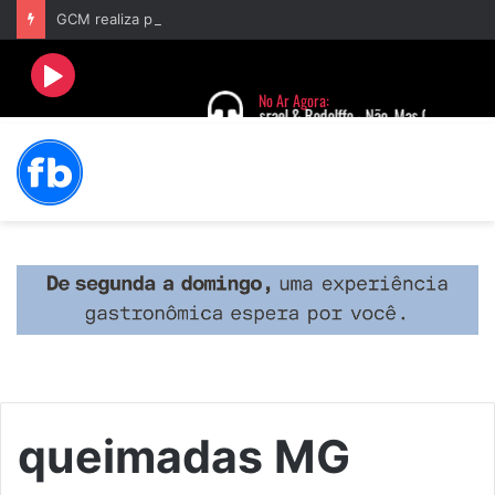
GCM realiza primeira prisão após acionamento do Botão do Pânico no aplicativo “Fala Barbacena”
queimadas MG