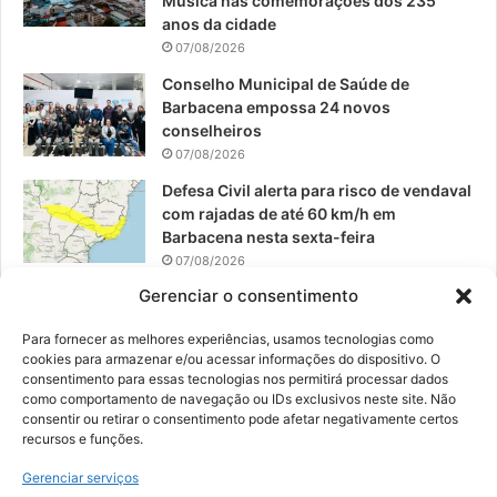
Música nas comemorações dos 235
anos da cidade
m
07/08/2026
Conselho Municipal de Saúde de
Barbacena empossa 24 novos
conselheiros
07/08/2026
Defesa Civil alerta para risco de vendaval
com rajadas de até 60 km/h em
Barbacena nesta sexta-feira
07/08/2026
Gerenciar o consentimento
EPCAR tem a melhor nota do IDEB no
Brasil no Ensino Médio
Para fornecer as melhores experiências, usamos tecnologias como
06/08/2026
cookies para armazenar e/ou acessar informações do dispositivo. O
consentimento para essas tecnologias nos permitirá processar dados
como comportamento de navegação ou IDs exclusivos neste site. Não
consentir ou retirar o consentimento pode afetar negativamente certos
recursos e funções.
© 2026, Todos os direitos reservados | Desenvolvido por:
Nowa
Gerenciar serviços