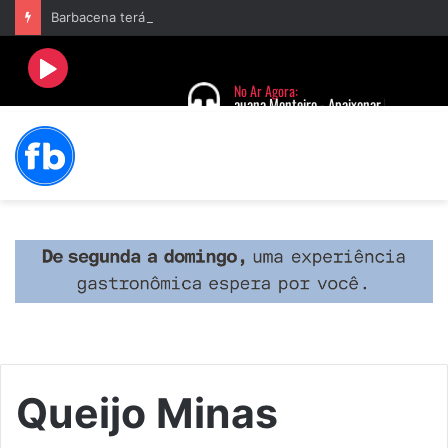
Barbacena terá programação com II Festival Gastronômico e a 4ª Semana da Música nas comemorações dos 235 anos da cidade
Queijo Minas