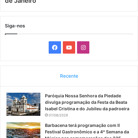
de Janeiro
Siga-nos
F
Y
I
a
o
n
c
u
s
Recente
e
T
t
Paróquia Nossa Senhora da Piedade
b
u
a
divulga programação da Festa da Beata
o
b
g
Isabel Cristina e do Jubileu da padroeira
07/08/2026
o
e
r
Barbacena terá programação com II
Festival Gastronômico e a 4ª Semana da
k
a