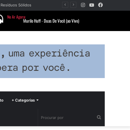
Instagram
YouTube
Facebook
 Resíduos Sólidos
to
+ Categorias
Procurar