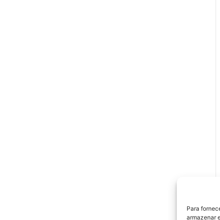
Para fornec
armazenar e