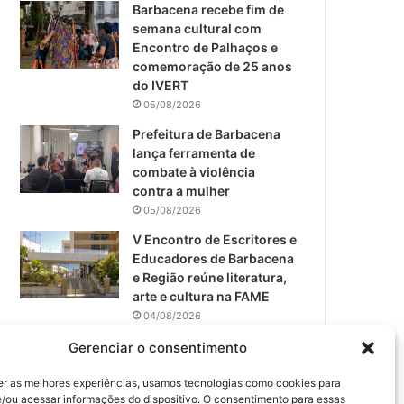
m
Barbacena recebe fim de
semana cultural com
Encontro de Palhaços e
comemoração de 25 anos
do IVERT
05/08/2026
Prefeitura de Barbacena
lança ferramenta de
combate à violência
contra a mulher
05/08/2026
V Encontro de Escritores e
Educadores de Barbacena
e Região reúne literatura,
arte e cultura na FAME
04/08/2026
Teatro da Pedra apresenta
Gerenciar o consentimento
novo espetáculo em São
João del-Rei
er as melhores experiências, usamos tecnologias como cookies para
/ou acessar informações do dispositivo. O consentimento para essas
04/08/2026