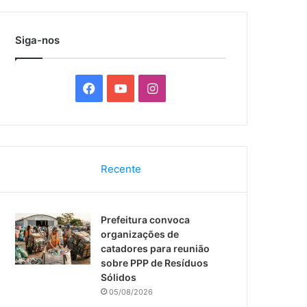
por
Siga-nos
F
Y
I
a
o
n
c
u
s
Recente
e
T
t
b
u
a
Prefeitura convoca
o
b
g
organizações de
catadores para reunião
o
e
r
sobre PPP de Resíduos
Sólidos
k
a
05/08/2026