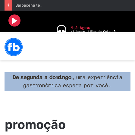
Barbacena terá programação com II Festival Gastronômico e a 4ª Semana da Música nas comemorações dos 235 anos da cidade
promoção