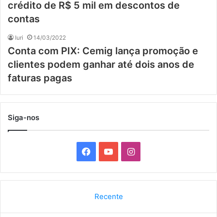
crédito de R$ 5 mil em descontos de
contas
Iuri
14/03/2022
Conta com PIX: Cemig lança promoção e
clientes podem ganhar até dois anos de
faturas pagas
Siga-nos
F
Y
I
a
o
n
c
u
s
Recente
e
T
t