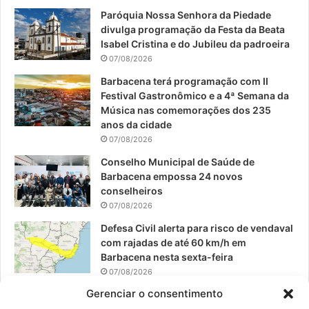
Paróquia Nossa Senhora da Piedade
b
u
a
divulga programação da Festa da Beata
o
b
g
Isabel Cristina e do Jubileu da padroeira
07/08/2026
o
e
r
Barbacena terá programação com II
Festival Gastronômico e a 4ª Semana da
k
a
Música nas comemorações dos 235
anos da cidade
m
07/08/2026
Conselho Municipal de Saúde de
Barbacena empossa 24 novos
conselheiros
07/08/2026
Defesa Civil alerta para risco de vendaval
com rajadas de até 60 km/h em
Barbacena nesta sexta-feira
07/08/2026
Gerenciar o consentimento
EPCAR tem a melhor nota do IDEB no
Brasil no Ensino Médio