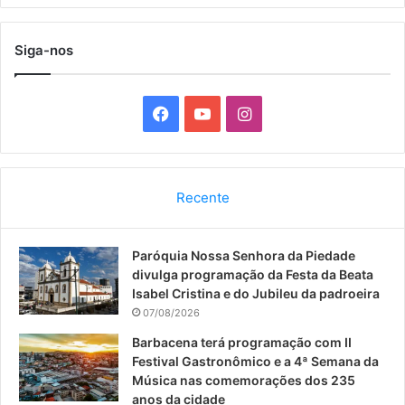
Siga-nos
F
Y
I
a
o
n
c
u
s
Recente
e
T
t
Paróquia Nossa Senhora da Piedade
b
u
a
divulga programação da Festa da Beata
o
b
g
Isabel Cristina e do Jubileu da padroeira
07/08/2026
o
e
r
Barbacena terá programação com II
Festival Gastronômico e a 4ª Semana da
k
a
Música nas comemorações dos 235
anos da cidade
m