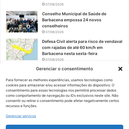
07/08/2026
Conselho Municipal de Saúde de
Barbacena empossa 24 novos
conselheiros
07/08/2026
Defesa Civil alerta para risco de vendaval
com rajadas de até 60 km/h em
Barbacena nesta sexta-feira
07/08/2026
Gerenciar o consentimento
EPCAR tem a melhor nota do IDEB no
Brasil no Ensino Médio
Para fornecer as melhores experiências, usamos tecnologias como
06/08/2026
cookies para armazenar e/ou acessar informações do dispositivo. O
consentimento para essas tecnologias nos permitirá processar dados
como comportamento de navegação ou IDs exclusivos neste site. Não
consentir ou retirar o consentimento pode afetar negativamente certos
recursos e funções.
© 2026, Todos os direitos reservados | Desenvolvido por:
Nowa
Gerenciar serviços
Digital Business
| Hospedado por:
NP Publicidade