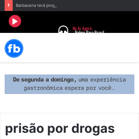
Barbacena terá programação com II Festival Gastronômico e a 4ª Semana da Música nas comemorações dos 235 anos da cidade
prisão por drogas