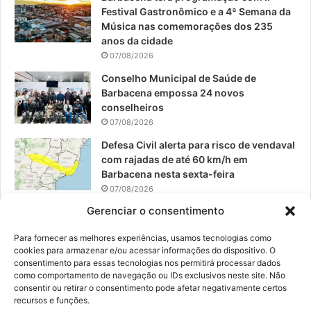
Festival Gastronômico e a 4ª Semana da
k
a
Música nas comemorações dos 235
anos da cidade
m
07/08/2026
Conselho Municipal de Saúde de
Barbacena empossa 24 novos
conselheiros
07/08/2026
Defesa Civil alerta para risco de vendaval
com rajadas de até 60 km/h em
Barbacena nesta sexta-feira
07/08/2026
Gerenciar o consentimento
EPCAR tem a melhor nota do IDEB no
Brasil no Ensino Médio
Para fornecer as melhores experiências, usamos tecnologias como
06/08/2026
cookies para armazenar e/ou acessar informações do dispositivo. O
consentimento para essas tecnologias nos permitirá processar dados
como comportamento de navegação ou IDs exclusivos neste site. Não
consentir ou retirar o consentimento pode afetar negativamente certos
recursos e funções.