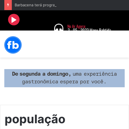
Barbacena terá programação com II Festival Gastronômico e a 4ª Semana da Música nas comemorações dos 235 anos da cidade
população