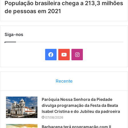
População brasileira chega a 213,3 milhões
de pessoas em 2021
Siga-nos
F
Y
I
a
o
n
c
u
s
Recente
e
T
t
Paróquia Nossa Senhora da Piedade
b
u
a
divulga programação da Festa da Beata
o
b
g
Isabel Cristina e do Jubileu da padroeira
07/08/2026
o
e
r
Barbacena terá programação com II