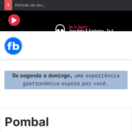
Período de seca concentra mais de 75% dos incêndios às margens da BR-040 e reforça alerta para prevenção
Pombal