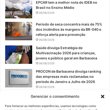
EPCAR tem a melhor nota do IDEB no
b
u
a
Brasil no Ensino Médio
o
b
g
06/08/2026
o
e
r
Período de seca concentra mais de 75%
dos incêndios às margens da BR-040 e
k
a
reforça alerta para prevenção
06/08/2026
m
Saúde divulga Estratégia de
Multivacinação 2026 para crianças,
jovens e público geral em Barbacena
06/08/2026
PROCON de Barbacena divulga ranking
das empresas mais reclamadas no
período de Janeiro a Julho de 2026
06/08/2026
Prefeitura convoca organizações de
Gerenciar o consentimento
catadores para reunião sobre PPP de
Resíduos Sólidos
Para fornecer as melhores experiências, usamos tecnologias como