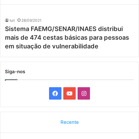
Iuri
28/09/2021
Sistema FAEMG/SENAR/INAES distribui
mais de 474 cestas básicas para pessoas
em situação de vulnerabilidade
Siga-nos
F
Y
I
a
o
n
c
u
s
Recente
e
T
t