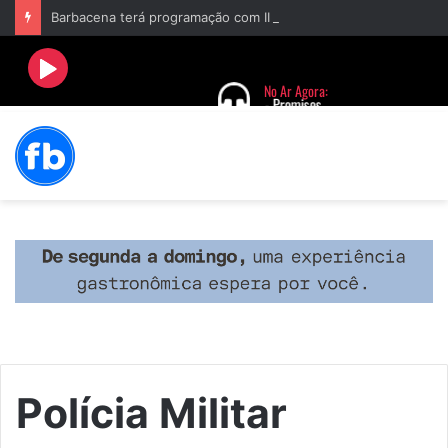
Barbacena terá programação com II Festival Gastronômico e a 4ª Semana da Música nas comemorações dos 235 anos da cidade
Polícia Militar