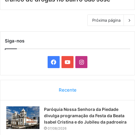
Próxima página
Siga-nos
F
Y
I
a
o
n
c
u
s
Recente
e
T
t
Paróquia Nossa Senhora da Piedade
b
u
a
divulga programação da Festa da Beata
o
b
g
Isabel Cristina e do Jubileu da padroeira
07/08/2026
o
e
r