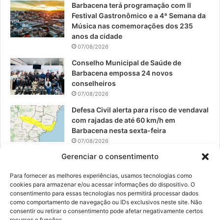
Barbacena terá programação com II
Festival Gastronômico e a 4ª Semana da
k
a
Música nas comemorações dos 235
anos da cidade
m
07/08/2026
Conselho Municipal de Saúde de
Barbacena empossa 24 novos
conselheiros
07/08/2026
Defesa Civil alerta para risco de vendaval
com rajadas de até 60 km/h em
Barbacena nesta sexta-feira
07/08/2026
Gerenciar o consentimento
EPCAR tem a melhor nota do IDEB no
Brasil no Ensino Médio
Para fornecer as melhores experiências, usamos tecnologias como
06/08/2026
cookies para armazenar e/ou acessar informações do dispositivo. O
consentimento para essas tecnologias nos permitirá processar dados
como comportamento de navegação ou IDs exclusivos neste site. Não
consentir ou retirar o consentimento pode afetar negativamente certos
recursos e funções.