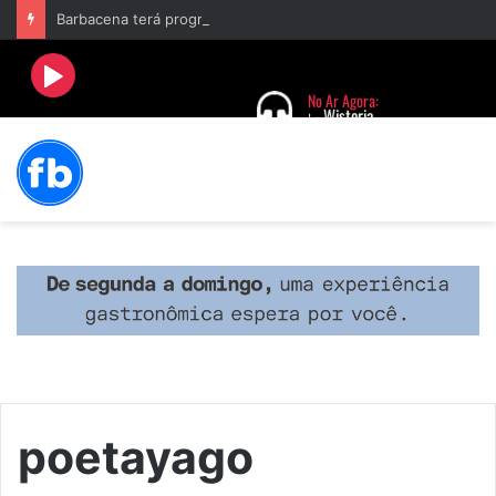
Barbacena terá programação com II Festival Gastronômico e a 4ª Semana da Música nas comemorações dos 235 anos da cidade
poetayago