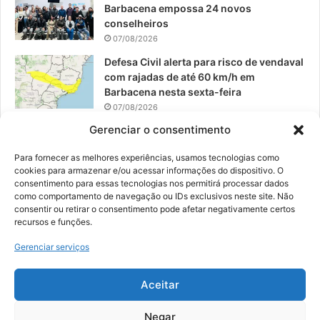
Barbacena empossa 24 novos
conselheiros
07/08/2026
Defesa Civil alerta para risco de vendaval
com rajadas de até 60 km/h em
Barbacena nesta sexta-feira
07/08/2026
Gerenciar o consentimento
EPCAR tem a melhor nota do IDEB no
Brasil no Ensino Médio
Para fornecer as melhores experiências, usamos tecnologias como
06/08/2026
cookies para armazenar e/ou acessar informações do dispositivo. O
consentimento para essas tecnologias nos permitirá processar dados
como comportamento de navegação ou IDs exclusivos neste site. Não
consentir ou retirar o consentimento pode afetar negativamente certos
recursos e funções.
© 2026, Todos os direitos reservados | Desenvolvido por:
Nowa
Gerenciar serviços
Digital Business
| Hospedado por:
NP Publicidade
Aceitar
Fale Conosco
Sobre Nós
Equipe
Política de Segurança e Privacidade
Política de Cookies (BR)
Negar