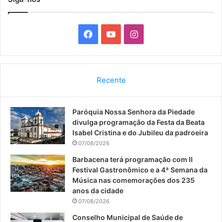
F
Y
I
a
o
n
c
u
s
Recente
e
T
t
Paróquia Nossa Senhora da Piedade
b
u
a
divulga programação da Festa da Beata
o
b
g
Isabel Cristina e do Jubileu da padroeira
07/08/2026
o
e
r
Barbacena terá programação com II
Festival Gastronômico e a 4ª Semana da
k
a
Música nas comemorações dos 235
anos da cidade
m
07/08/2026
Conselho Municipal de Saúde de