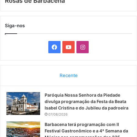
Rosas de Barbacena
Siga-nos
F
Y
I
a
o
n
c
u
s
Recente
e
T
t
Paróquia Nossa Senhora da Piedade
b
u
a
divulga programação da Festa da Beata
o
b
g
Isabel Cristina e do Jubileu da padroeira
07/08/2026
o
e
r
Barbacena terá programação com II
Festival Gastronômico e a 4ª Semana da
k
a