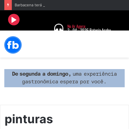
Barbacena terá programação com II Festival Gastronômico e a 4ª Semana da Música nas comemorações dos 235 anos da cidade
pinturas