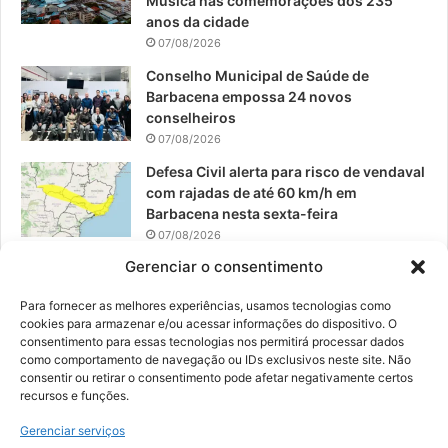
Música nas comemorações dos 235
anos da cidade
m
07/08/2026
Conselho Municipal de Saúde de
Barbacena empossa 24 novos
conselheiros
07/08/2026
Defesa Civil alerta para risco de vendaval
com rajadas de até 60 km/h em
Barbacena nesta sexta-feira
07/08/2026
Gerenciar o consentimento
EPCAR tem a melhor nota do IDEB no
Brasil no Ensino Médio
Para fornecer as melhores experiências, usamos tecnologias como
06/08/2026
cookies para armazenar e/ou acessar informações do dispositivo. O
consentimento para essas tecnologias nos permitirá processar dados
como comportamento de navegação ou IDs exclusivos neste site. Não
consentir ou retirar o consentimento pode afetar negativamente certos
recursos e funções.
© 2026, Todos os direitos reservados | Desenvolvido por:
Nowa
Gerenciar serviços