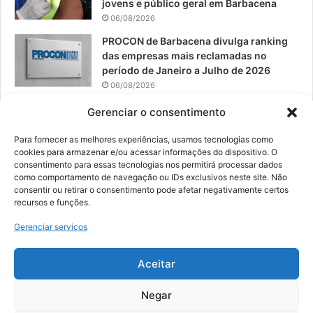
jovens e público geral em Barbacena
06/08/2026
PROCON de Barbacena divulga ranking
das empresas mais reclamadas no
período de Janeiro a Julho de 2026
06/08/2026
Prefeitura convoca organizações de
Gerenciar o consentimento
catadores para reunião sobre PPP de
Resíduos Sólidos
Para fornecer as melhores experiências, usamos tecnologias como
cookies para armazenar e/ou acessar informações do dispositivo. O
05/08/2026
consentimento para essas tecnologias nos permitirá processar dados
como comportamento de navegação ou IDs exclusivos neste site. Não
consentir ou retirar o consentimento pode afetar negativamente certos
recursos e funções.
© 2026, Todos os direitos reservados | Desenvolvido por:
Nowa
Gerenciar serviços
Digital Business
| Hospedado por:
NP Publicidade
Aceitar
Fale Conosco
Sobre Nós
Equipe
Política de Segurança e Privacidade
Política de Cookies (BR)
Negar