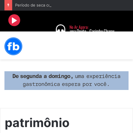
Período de seca concentra mais de 75% dos incêndios às margens da BR-040 e reforça alerta para prevenção
patrimônio