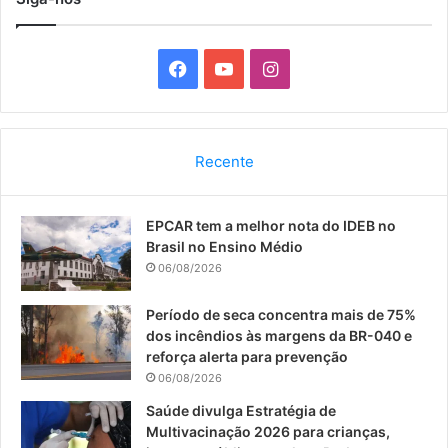
F
Y
I
a
o
n
c
u
s
Recente
e
T
t
EPCAR tem a melhor nota do IDEB no
b
u
a
Brasil no Ensino Médio
o
b
g
06/08/2026
o
e
r
Período de seca concentra mais de 75%
dos incêndios às margens da BR-040 e
k
a
reforça alerta para prevenção
06/08/2026
m
Saúde divulga Estratégia de
Multivacinação 2026 para crianças,