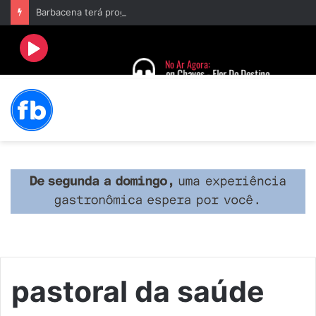
Barbacena terá programação com II Festival Gastronômico e a 4ª Semana da Música nas comemorações dos 235 anos da cidade
pastoral da saúde