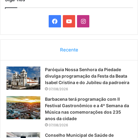
F
Y
I
a
o
n
c
u
s
Recente
e
T
t
Paróquia Nossa Senhora da Piedade
b
u
a
divulga programação da Festa da Beata
o
b
g
Isabel Cristina e do Jubileu da padroeira
07/08/2026
o
e
r
Barbacena terá programação com II
Festival Gastronômico e a 4ª Semana da
k
a
Música nas comemorações dos 235
anos da cidade
m
07/08/2026
Conselho Municipal de Saúde de