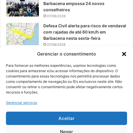
Barbacena empossa 24 novos
conselheiros
07/08/2026
Defesa Civil alerta para risco de vendaval
com rajadas de até 60 km/h em
Barbacena nesta sexta-feira
07/08/2026
Gerenciar o consentimento
EPCAR tem a melhor nota do IDEB no
Brasil no Ensino Médio
Para fornecer as melhores experiências, usamos tecnologias como
06/08/2026
cookies para armazenar e/ou acessar informações do dispositivo. O
consentimento para essas tecnologias nos permitirá processar dados
como comportamento de navegação ou IDs exclusivos neste site. Não
consentir ou retirar o consentimento pode afetar negativamente certos
recursos e funções.
© 2026, Todos os direitos reservados | Desenvolvido por:
Nowa
Gerenciar serviços
Digital Business
| Hospedado por:
NP Publicidade
Aceitar
Fale Conosco
Sobre Nós
Equipe
Política de Segurança e Privacidade
Política de Cookies (BR)
Negar