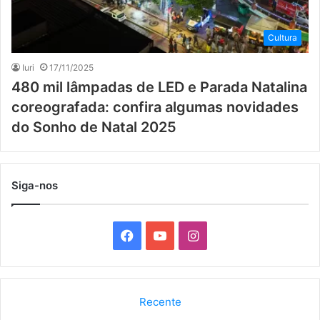
Cultura
Iuri
17/11/2025
480 mil lâmpadas de LED e Parada Natalina
coreografada: confira algumas novidades
do Sonho de Natal 2025
Siga-nos
F
Y
I
a
o
n
c
u
s
Recente