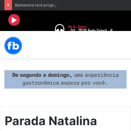
Barbacena terá programação com II Festival Gastronômico e a 4ª Semana da Música nas comemorações dos 235 anos da cidade
Parada Natalina