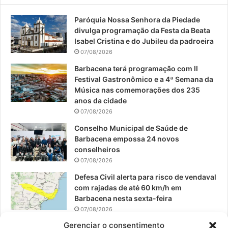
e
T
t
Paróquia Nossa Senhora da Piedade
b
u
a
divulga programação da Festa da Beata
o
b
g
Isabel Cristina e do Jubileu da padroeira
07/08/2026
o
e
r
Barbacena terá programação com II
Festival Gastronômico e a 4ª Semana da
k
a
Música nas comemorações dos 235
anos da cidade
m
07/08/2026
Conselho Municipal de Saúde de
Barbacena empossa 24 novos
conselheiros
07/08/2026
Defesa Civil alerta para risco de vendaval
com rajadas de até 60 km/h em
Barbacena nesta sexta-feira
07/08/2026
Gerenciar o consentimento
EPCAR tem a melhor nota do IDEB no