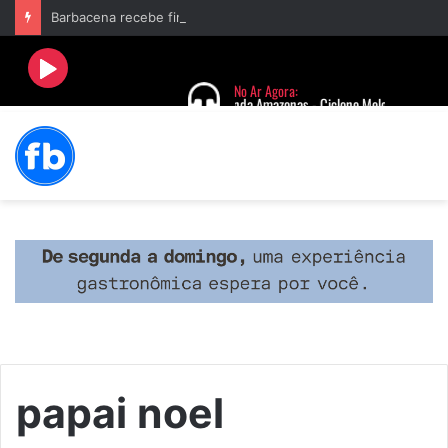
Barbacena recebe fim de semana cultural com Encontro de Palhaços e comemoração de 25 anos do IVERT
papai noel