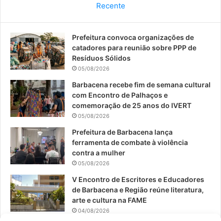
Recente
e
T
t
Prefeitura convoca organizações de
b
u
a
catadores para reunião sobre PPP de
o
b
g
Resíduos Sólidos
05/08/2026
o
e
r
Barbacena recebe fim de semana cultural
com Encontro de Palhaços e
k
a
comemoração de 25 anos do IVERT
05/08/2026
m
Prefeitura de Barbacena lança
ferramenta de combate à violência
contra a mulher
05/08/2026
V Encontro de Escritores e Educadores
de Barbacena e Região reúne literatura,
arte e cultura na FAME
04/08/2026