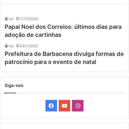
Iuri
17/12/2022
Papai Noel dos Correios: últimos dias para
adoção de cartinhas
Iuri
04/11/2021
Prefeitura de Barbacena divulga formas de
patrocínio para o evento de natal
Siga-nos
F
Y
I
a
o
n
c
u
s