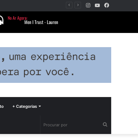
Instagram
YouTube
Facebook
Período de seca concentra mais de 75% dos incêndios às margens da BR-040 e reforça alerta para prevenção
to
+ Categorias
Procurar