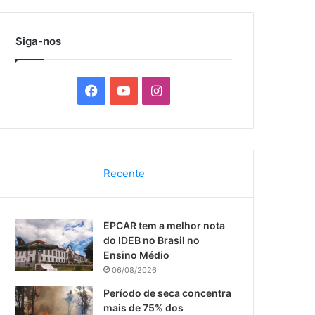
por
Siga-nos
F
Y
I
a
o
n
c
u
s
Recente
e
T
t
b
u
a
EPCAR tem a melhor nota
o
b
g
do IDEB no Brasil no
Ensino Médio
o
e
r
06/08/2026
k
a
Período de seca concentra
mais de 75% dos