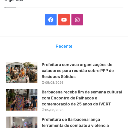
F
Y
I
a
o
n
c
u
s
Recente
e
T
t
Prefeitura convoca organizações de
b
u
a
catadores para reunião sobre PPP de
o
b
g
Resíduos Sólidos
05/08/2026
o
e
r
Barbacena recebe fim de semana cultural
com Encontro de Palhaços e
k
a
comemoração de 25 anos do IVERT
05/08/2026
m
Prefeitura de Barbacena lança
ferramenta de combate à violência