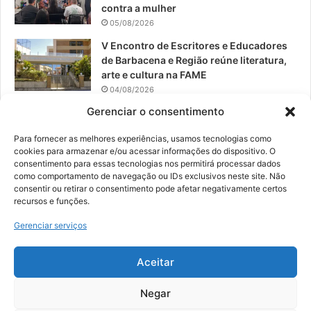
contra a mulher
05/08/2026
V Encontro de Escritores e Educadores
de Barbacena e Região reúne literatura,
arte e cultura na FAME
04/08/2026
Gerenciar o consentimento
Teatro da Pedra apresenta novo
espetáculo em São João del-Rei
Para fornecer as melhores experiências, usamos tecnologias como
04/08/2026
cookies para armazenar e/ou acessar informações do dispositivo. O
consentimento para essas tecnologias nos permitirá processar dados
como comportamento de navegação ou IDs exclusivos neste site. Não
consentir ou retirar o consentimento pode afetar negativamente certos
recursos e funções.
© 2026, Todos os direitos reservados | Desenvolvido por:
Nowa
Gerenciar serviços
Digital Business
| Hospedado por:
NP Publicidade
Aceitar
Fale Conosco
Sobre Nós
Equipe
Política de Segurança e Privacidade
Política de Cookies (BR)
Negar