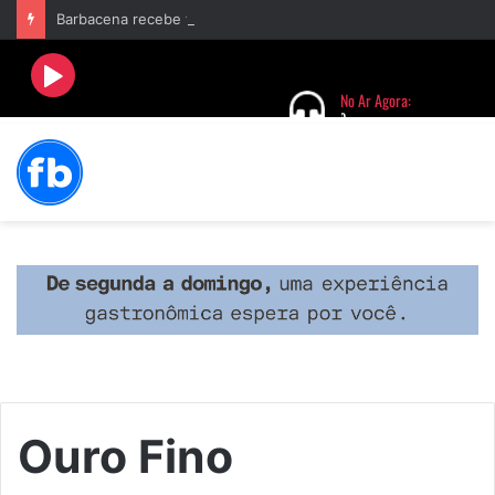
Barbacena recebe fim de semana cultural com Encontro de Palhaços e comemoração de 25 anos do IVERT
Ouro Fino