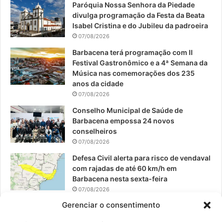
Paróquia Nossa Senhora da Piedade
b
u
a
divulga programação da Festa da Beata
o
b
g
Isabel Cristina e do Jubileu da padroeira
07/08/2026
o
e
r
Barbacena terá programação com II
Festival Gastronômico e a 4ª Semana da
k
a
Música nas comemorações dos 235
anos da cidade
m
07/08/2026
Conselho Municipal de Saúde de
Barbacena empossa 24 novos
conselheiros
07/08/2026
Defesa Civil alerta para risco de vendaval
com rajadas de até 60 km/h em
Barbacena nesta sexta-feira
07/08/2026
Gerenciar o consentimento
EPCAR tem a melhor nota do IDEB no
Brasil no Ensino Médio