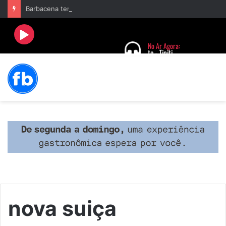
Barbacena terá programação com II Festival Gastronômico e a 4ª Semana da Música nas comemorações dos 235 anos da cidade
nova suiça