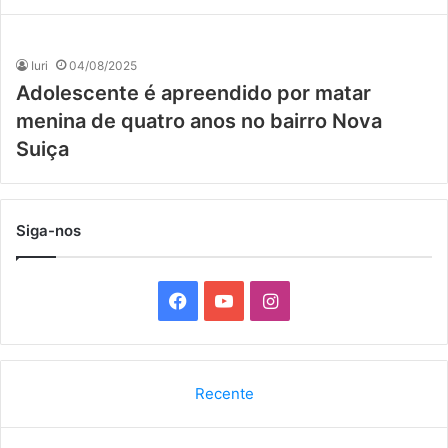
Iuri
04/08/2025
Adolescente é apreendido por matar
menina de quatro anos no bairro Nova
Suiça
Siga-nos
F
Y
I
a
o
n
c
u
s
Recente
e
T
t