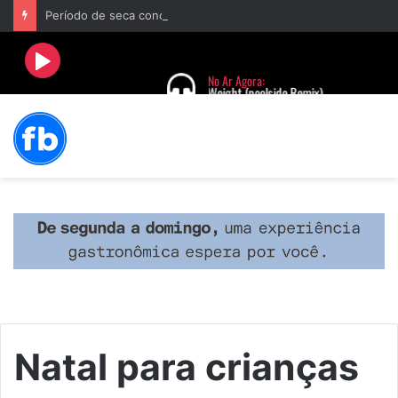
Período de seca concentra mais de 75% dos incêndios às margens da BR-040 e reforça alerta para prevenção
Natal para crianças