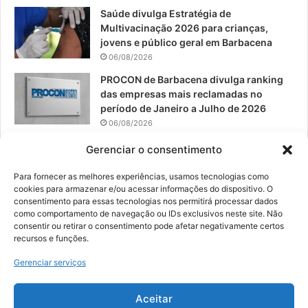
Saúde divulga Estratégia de
Multivacinação 2026 para crianças,
jovens e público geral em Barbacena
06/08/2026
PROCON de Barbacena divulga ranking
das empresas mais reclamadas no
período de Janeiro a Julho de 2026
06/08/2026
Prefeitura convoca organizações de
Gerenciar o consentimento
catadores para reunião sobre PPP de
Resíduos Sólidos
Para fornecer as melhores experiências, usamos tecnologias como
cookies para armazenar e/ou acessar informações do dispositivo. O
05/08/2026
consentimento para essas tecnologias nos permitirá processar dados
como comportamento de navegação ou IDs exclusivos neste site. Não
consentir ou retirar o consentimento pode afetar negativamente certos
recursos e funções.
© 2026, Todos os direitos reservados | Desenvolvido por:
Nowa
Gerenciar serviços
Digital Business
| Hospedado por:
NP Publicidade
Aceitar
Fale Conosco
Sobre Nós
Equipe