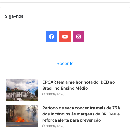
Siga-nos
F
Y
I
a
o
n
c
u
s
Recente
e
T
t
EPCAR tem a melhor nota do IDEB no
b
u
a
Brasil no Ensino Médio
o
b
g
06/08/2026
o
e
r
Período de seca concentra mais de 75%
dos incêndios às margens da BR-040 e
k
a
reforça alerta para prevenção
06/08/2026
m