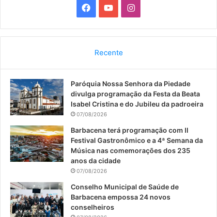
F
Y
I
a
o
n
c
u
s
Recente
e
T
t
Paróquia Nossa Senhora da Piedade
b
u
a
divulga programação da Festa da Beata
o
b
g
Isabel Cristina e do Jubileu da padroeira
07/08/2026
o
e
r
Barbacena terá programação com II
Festival Gastronômico e a 4ª Semana da
k
a
Música nas comemorações dos 235
anos da cidade
m
07/08/2026
Conselho Municipal de Saúde de
Barbacena empossa 24 novos
conselheiros