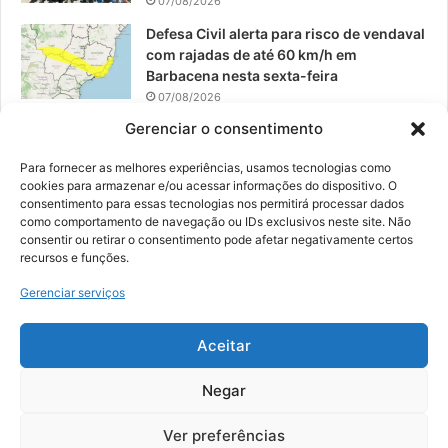
07/08/2026
Defesa Civil alerta para risco de vendaval
com rajadas de até 60 km/h em
Barbacena nesta sexta-feira
07/08/2026
Gerenciar o consentimento
EPCAR tem a melhor nota do IDEB no
Brasil no Ensino Médio
Para fornecer as melhores experiências, usamos tecnologias como
06/08/2026
cookies para armazenar e/ou acessar informações do dispositivo. O
consentimento para essas tecnologias nos permitirá processar dados
como comportamento de navegação ou IDs exclusivos neste site. Não
consentir ou retirar o consentimento pode afetar negativamente certos
recursos e funções.
© 2026, Todos os direitos reservados | Desenvolvido por:
Nowa
Gerenciar serviços
Digital Business
| Hospedado por:
NP Publicidade
Aceitar
Fale Conosco
Sobre Nós
Equipe
Política de Segurança e Privacidade
Política de Cookies (BR)
Negar
Ver preferências
Facebook
YouTube
Instagram