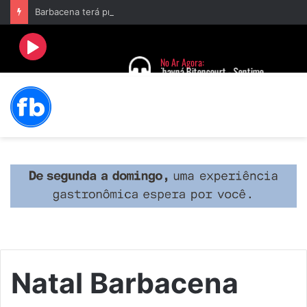
Barbacena terá programação com II Festival Gastronômico e a 4ª Semana da Música nas comemorações dos 235 anos da cidade
Natal Barbacena