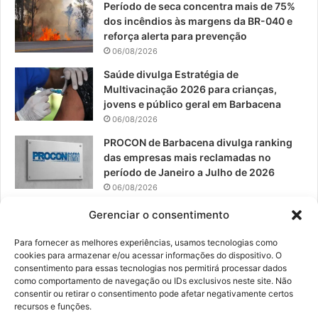
o
e
r
Período de seca concentra mais de 75%
dos incêndios às margens da BR-040 e
k
a
reforça alerta para prevenção
06/08/2026
m
Saúde divulga Estratégia de
Multivacinação 2026 para crianças,
jovens e público geral em Barbacena
06/08/2026
PROCON de Barbacena divulga ranking
das empresas mais reclamadas no
período de Janeiro a Julho de 2026
06/08/2026
Prefeitura convoca organizações de
Gerenciar o consentimento
catadores para reunião sobre PPP de
Resíduos Sólidos
Para fornecer as melhores experiências, usamos tecnologias como
cookies para armazenar e/ou acessar informações do dispositivo. O
05/08/2026
consentimento para essas tecnologias nos permitirá processar dados
como comportamento de navegação ou IDs exclusivos neste site. Não
consentir ou retirar o consentimento pode afetar negativamente certos
recursos e funções.