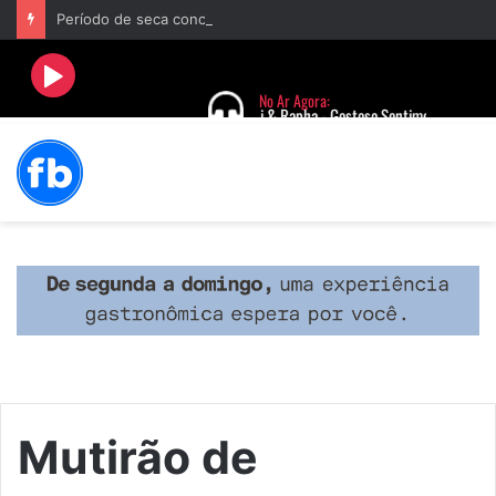
Período de seca concentra mais de 75% dos incêndios às margens da BR-040 e reforça alerta para prevenção
Mutirão de