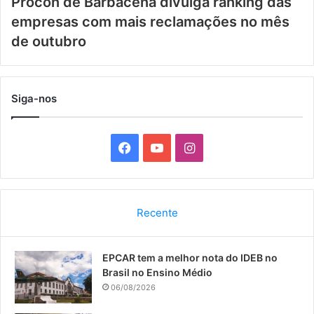
Procon de Barbacena divulga ranking das
empresas com mais reclamações no mês
de outubro
Siga-nos
F
Y
I
a
o
n
c
u
s
Recente
e
T
t
EPCAR tem a melhor nota do IDEB no
b
u
a
Brasil no Ensino Médio
o
b
g
06/08/2026