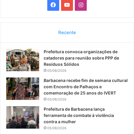
F
Y
I
a
o
n
c
u
s
Recente
e
T
t
Prefeitura convoca organizações de
b
u
a
catadores para reunião sobre PPP de
o
b
g
Resíduos Sólidos
05/08/2026
o
e
r
Barbacena recebe fim de semana cultural
com Encontro de Palhaços e
k
a
comemoração de 25 anos do IVERT
05/08/2026
m
Prefeitura de Barbacena lança
ferramenta de combate à violência
contra a mulher
05/08/2026