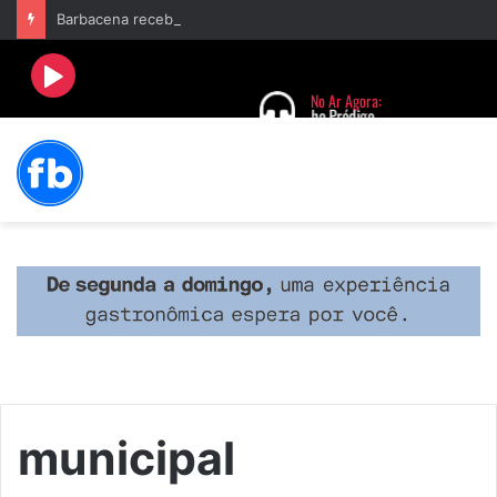
Barbacena recebe fim de semana cultural com Encontro de Palhaços e comemoração de 25 anos do IVERT
municipal