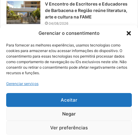
V Encontro de Escritores e Educadores
de Barbacena e Região reúne literatura,
arte e cultura na FAME
04/08/2026
Gerenciar o consentimento
Teatro da Pedra apresenta novo
espetáculo em São João del-Rei
Para fornecer as melhores experiências, usamos tecnologias como
04/08/2026
cookies para armazenar e/ou acessar informações do dispositivo. O
consentimento para essas tecnologias nos permitirá processar dados
como comportamento de navegação ou IDs exclusivos neste site. Não
consentir ou retirar o consentimento pode afetar negativamente certos
recursos e funções.
© 2026, Todos os direitos reservados | Desenvolvido por:
Nowa
Gerenciar serviços
Digital Business
| Hospedado por:
NP Publicidade
Aceitar
Fale Conosco
Sobre Nós
Equipe
Política de Segurança e Privacidade
Política de Cookies (BR)
Negar
Ver preferências
Facebook
YouTube
Instagram