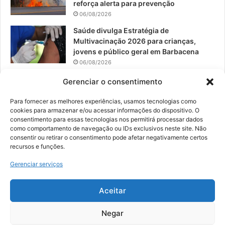
reforça alerta para prevenção
06/08/2026
Saúde divulga Estratégia de
Multivacinação 2026 para crianças,
jovens e público geral em Barbacena
06/08/2026
PROCON de Barbacena divulga ranking
Gerenciar o consentimento
das empresas mais reclamadas no
período de Janeiro a Julho de 2026
Para fornecer as melhores experiências, usamos tecnologias como
cookies para armazenar e/ou acessar informações do dispositivo. O
06/08/2026
consentimento para essas tecnologias nos permitirá processar dados
como comportamento de navegação ou IDs exclusivos neste site. Não
consentir ou retirar o consentimento pode afetar negativamente certos
recursos e funções.
© 2026, Todos os direitos reservados | Desenvolvido por:
Nowa
Gerenciar serviços
Digital Business
| Hospedado por:
NP Publicidade
Aceitar
Fale Conosco
Sobre Nós
Equipe
Política de Segurança e Privacidade
Política de Cookies (BR)
Negar