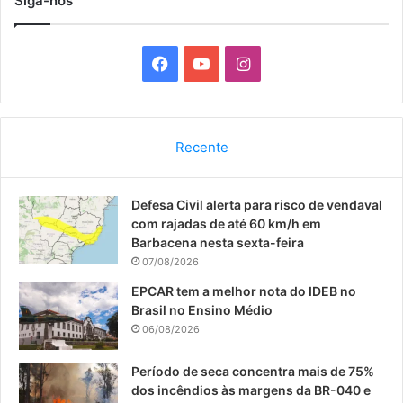
Siga-nos
F
Y
I
a
o
n
c
u
s
Recente
e
T
t
Defesa Civil alerta para risco de vendaval
b
u
a
com rajadas de até 60 km/h em
o
b
g
Barbacena nesta sexta-feira
07/08/2026
o
e
r
EPCAR tem a melhor nota do IDEB no
Brasil no Ensino Médio
k
a
06/08/2026
m
Período de seca concentra mais de 75%
dos incêndios às margens da BR-040 e