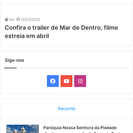
Iuri
12/03/2022
Confira o trailer de Mar de Dentro, filme
estreia em abril
Siga-nos
F
Y
I
a
o
n
c
u
s
Recente
e
T
t
Paróquia Nossa Senhora da Piedade
b
u
a