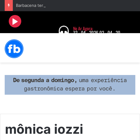
Barbacena terá programação com II Festival Gastronômico e a 4ª Semana da Música nas comemorações dos 235 anos da cidade
mônica iozzi