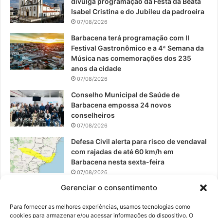
divulga programação da Festa da Beata
o
b
g
Isabel Cristina e do Jubileu da padroeira
07/08/2026
o
e
r
Barbacena terá programação com II
Festival Gastronômico e a 4ª Semana da
k
a
Música nas comemorações dos 235
anos da cidade
m
07/08/2026
Conselho Municipal de Saúde de
Barbacena empossa 24 novos
conselheiros
07/08/2026
Defesa Civil alerta para risco de vendaval
com rajadas de até 60 km/h em
Barbacena nesta sexta-feira
07/08/2026
Gerenciar o consentimento
EPCAR tem a melhor nota do IDEB no
Brasil no Ensino Médio
Para fornecer as melhores experiências, usamos tecnologias como
06/08/2026
cookies para armazenar e/ou acessar informações do dispositivo. O