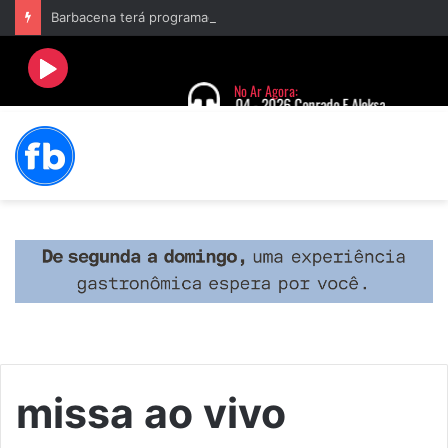
Barbacena terá programação com II Festival Gastronômico e a 4ª Semana da Música nas comemorações dos 235 anos da cidade
missa ao vivo