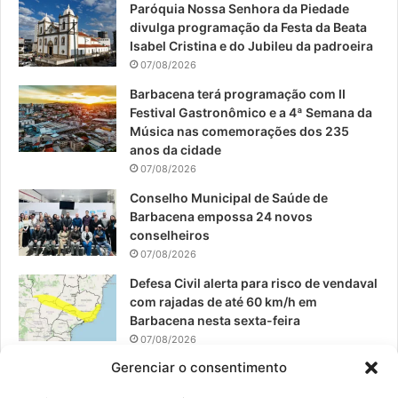
Paróquia Nossa Senhora da Piedade
b
u
a
divulga programação da Festa da Beata
o
b
g
Isabel Cristina e do Jubileu da padroeira
07/08/2026
o
e
r
Barbacena terá programação com II
Festival Gastronômico e a 4ª Semana da
k
a
Música nas comemorações dos 235
anos da cidade
m
07/08/2026
Conselho Municipal de Saúde de
Barbacena empossa 24 novos
conselheiros
07/08/2026
Defesa Civil alerta para risco de vendaval
com rajadas de até 60 km/h em
Barbacena nesta sexta-feira
07/08/2026
Gerenciar o consentimento
EPCAR tem a melhor nota do IDEB no
Brasil no Ensino Médio