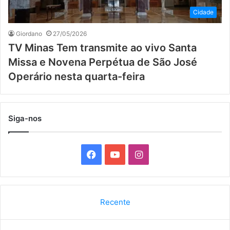
Cidade
Giordano
27/05/2026
TV Minas Tem transmite ao vivo Santa
Missa e Novena Perpétua de São José
Operário nesta quarta-feira
Siga-nos
F
Y
I
a
o
n
c
u
s
Recente
e
T
t