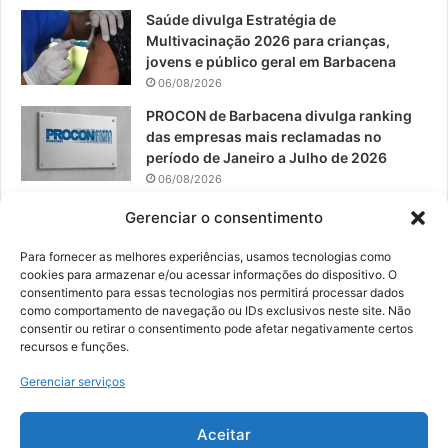
Saúde divulga Estratégia de
Multivacinação 2026 para crianças,
jovens e público geral em Barbacena
06/08/2026
PROCON de Barbacena divulga ranking
das empresas mais reclamadas no
período de Janeiro a Julho de 2026
06/08/2026
Prefeitura convoca organizações de
Gerenciar o consentimento
catadores para reunião sobre PPP de
Resíduos Sólidos
Para fornecer as melhores experiências, usamos tecnologias como
cookies para armazenar e/ou acessar informações do dispositivo. O
05/08/2026
consentimento para essas tecnologias nos permitirá processar dados
como comportamento de navegação ou IDs exclusivos neste site. Não
consentir ou retirar o consentimento pode afetar negativamente certos
recursos e funções.
© 2026, Todos os direitos reservados | Desenvolvido por:
Nowa
Gerenciar serviços
Digital Business
| Hospedado por:
NP Publicidade
Aceitar
Fale Conosco
Sobre Nós
Equipe