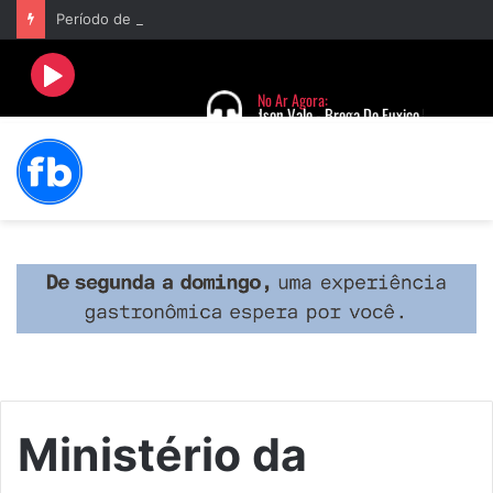
Período de seca concentra mais de 75% dos incêndios às margens da BR-040 e reforça alerta para prevenção
Ministério da