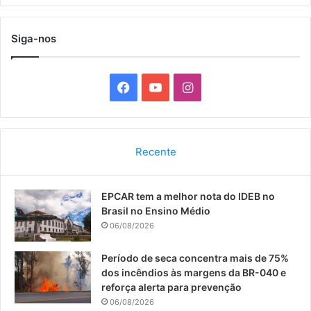
Siga-nos
F
Y
I
a
o
n
c
u
s
Recente
e
T
t
EPCAR tem a melhor nota do IDEB no
b
u
a
Brasil no Ensino Médio
o
b
g
06/08/2026
o
e
r
Período de seca concentra mais de 75%
dos incêndios às margens da BR-040 e
k
a
reforça alerta para prevenção
06/08/2026
m