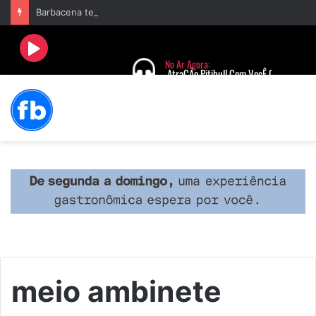
Barbacena terá programação com II Festival Gastronômico e a 4ª Semana da Música nas comemorações dos 235 anos da cidade
meio ambinete