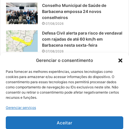
Conselho Municipal de Saúde de
Barbacena empossa 24 novos
conselheiros
07/08/2026
Defesa Civil alerta para risco de vendaval
com rajadas de até 60 km/h em
Barbacena nesta sexta-feira
07/08/2026
Gerenciar o consentimento
EPCAR tem a melhor nota do IDEB no
Brasil no Ensino Médio
Para fornecer as melhores experiências, usamos tecnologias como
06/08/2026
cookies para armazenar e/ou acessar informações do dispositivo. O
consentimento para essas tecnologias nos permitirá processar dados
como comportamento de navegação ou IDs exclusivos neste site. Não
consentir ou retirar o consentimento pode afetar negativamente certos
recursos e funções.
© 2026, Todos os direitos reservados | Desenvolvido por:
Nowa
Gerenciar serviços
Digital Business
| Hospedado por:
NP Publicidade
Aceitar
Fale Conosco
Sobre Nós
Equipe