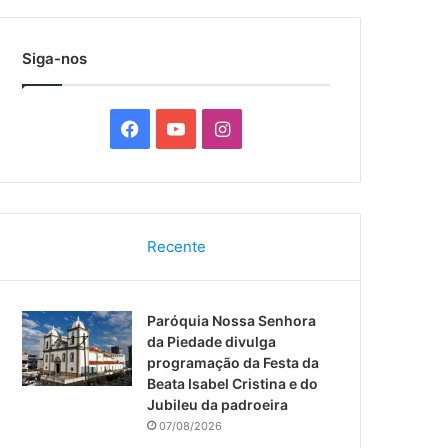
por
Siga-nos
F
Y
I
a
o
n
c
u
s
Recente
e
T
t
b
u
a
Paróquia Nossa Senhora
o
b
g
da Piedade divulga
programação da Festa da
o
e
r
Beata Isabel Cristina e do
Jubileu da padroeira
k
a
07/08/2026