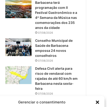
m
Barbacena terá
programação com II
Festival Gastronômico e a
4ª Semana da Música nas
comemorações dos 235
anos da cidade
07/08/2026
Conselho Municipal de
Saúde de Barbacena
empossa 24 novos
conselheiros
07/08/2026
Defesa Civil alerta para
risco de vendaval com
rajadas de até 60 km/h em
Barbacena nesta sexta-
feira
07/08/2026
EPCAR tem a melhor nota
Gerenciar o consentimento
do IDEB no Brasil no