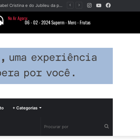
Instagram
YouTube
Facebook
Paróquia Nossa Senhora da Piedade divulga programação da Festa da Beata Isabel Cristina e do Jubileu da padroeira
to
+ Categorias
Procurar