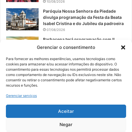
10/08/2026
Paróquia Nossa Senhora da Piedade
divulga programação da Festa da Beata
Isabel Cristina e do Jubileu da padroeira
07/08/2026
Barbacena terá programação com II
Festival Gastronômico e a 4ª Semana da
Gerenciar o consentimento
Música nas comemorações dos 235
anos da cidade
Para fornecer as melhores experiências, usamos tecnologias como
cookies para armazenar e/ou acessar informações do dispositivo. O
07/08/2026
consentimento para essas tecnologias nos permitirá processar dados
como comportamento de navegação ou IDs exclusivos neste site. Não
consentir ou retirar o consentimento pode afetar negativamente certos
recursos e funções.
© 2026, Todos os direitos reservados | Desenvolvido por:
Nowa
Gerenciar serviços
Digital Business
| Hospedado por:
NP Publicidade
Aceitar
Fale Conosco
Sobre Nós
Equipe
Política de Segurança e Privacidade
Política de Cookies (BR)
Negar