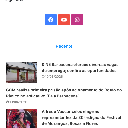
F
Y
I
a
o
n
c
u
s
Recente
e
T
t
SINE Barbacena oferece diversas vagas
b
u
a
de emprego; confira as oportunidades
o
b
g
10/08/2026
o
e
r
GCM realiza primeira prisão após acionamento do Botão do
Pânico no aplicativo “Fala Barbacena”
k
a
10/08/2026
m
Alfredo Vasconcelos elege as
representantes da 26ª edição do Festival
de Morangos, Rosas e Flores