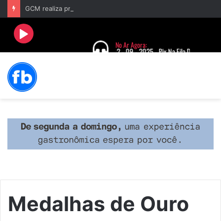
GCM realiza primeira prisão após acionamento do Botão do Pânico no aplicativo “Fala Barbacena”
Medalhas de Ouro