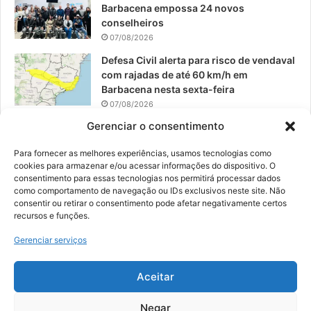
Barbacena empossa 24 novos
conselheiros
07/08/2026
Defesa Civil alerta para risco de vendaval
com rajadas de até 60 km/h em
Barbacena nesta sexta-feira
07/08/2026
Gerenciar o consentimento
EPCAR tem a melhor nota do IDEB no
Brasil no Ensino Médio
Para fornecer as melhores experiências, usamos tecnologias como
06/08/2026
cookies para armazenar e/ou acessar informações do dispositivo. O
consentimento para essas tecnologias nos permitirá processar dados
como comportamento de navegação ou IDs exclusivos neste site. Não
consentir ou retirar o consentimento pode afetar negativamente certos
recursos e funções.
© 2026, Todos os direitos reservados | Desenvolvido por:
Nowa
Gerenciar serviços
Digital Business
| Hospedado por:
NP Publicidade
Aceitar
Fale Conosco
Sobre Nós
Equipe
Política de Segurança e Privacidade
Política de Cookies (BR)
Negar