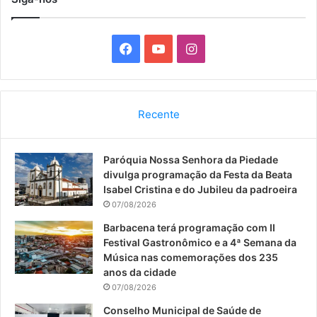
F
Y
I
a
o
n
c
u
s
Recente
e
T
t
Paróquia Nossa Senhora da Piedade
b
u
a
divulga programação da Festa da Beata
o
b
g
Isabel Cristina e do Jubileu da padroeira
07/08/2026
o
e
r
Barbacena terá programação com II
Festival Gastronômico e a 4ª Semana da
k
a
Música nas comemorações dos 235
anos da cidade
m
07/08/2026
Conselho Municipal de Saúde de