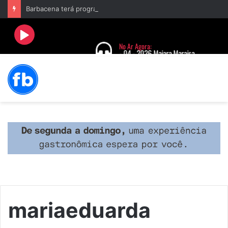
Barbacena terá programação com II Festival Gastronômico e a 4ª Semana da Música nas comemorações dos 235 anos da cidade
mariaeduarda