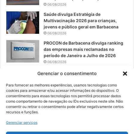
06/08/2026
m
Saúde divulga Estratégia de
Multivacinação 2026 para crianças,
jovens e público geral em Barbacena
06/08/2026
PROCON de Barbacena divulga ranking
das empresas mais reclamadas no
período de Janeiro a Julho de 2026
06/08/2026
Prefeitura convoca organizações de
Gerenciar o consentimento
catadores para reunião sobre PPP de
Resíduos Sólidos
Para fornecer as melhores experiências, usamos tecnologias como
cookies para armazenar e/ou acessar informações do dispositivo. O
05/08/2026
consentimento para essas tecnologias nos permitirá processar dados
como comportamento de navegação ou IDs exclusivos neste site. Não
consentir ou retirar o consentimento pode afetar negativamente certos
recursos e funções.
© 2026, Todos os direitos reservados | Desenvolvido por:
Nowa
Gerenciar serviços
Digital Business
| Hospedado por:
NP Publicidade