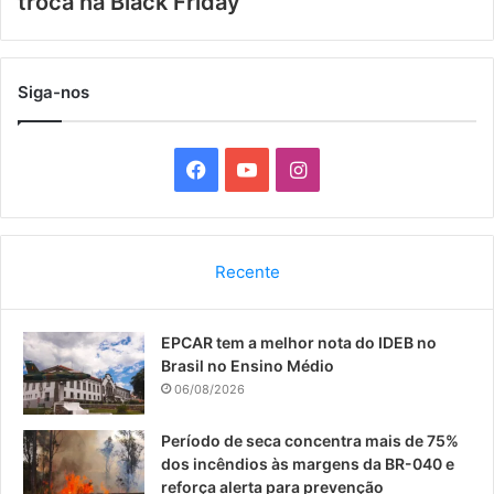
troca na Black Friday
Siga-nos
F
Y
I
a
o
n
c
u
s
Recente
e
T
t
EPCAR tem a melhor nota do IDEB no
b
u
a
Brasil no Ensino Médio
o
b
g
06/08/2026
o
e
r
Período de seca concentra mais de 75%
dos incêndios às margens da BR-040 e
k
a
reforça alerta para prevenção