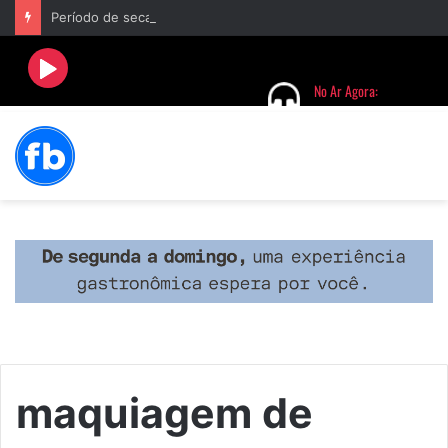
Período de seca concentra mais de 75% dos incêndios às margens da BR-040 e reforça alerta para prevenção
maquiagem de