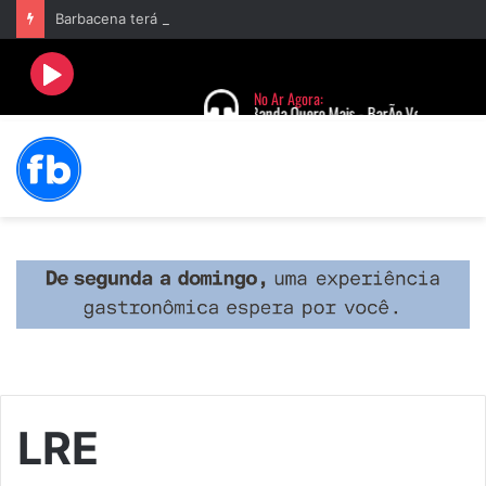
Barbacena terá programação com II Festival Gastronômico e a 4ª Semana da Música nas comemorações dos 235 anos da cidade
LRE