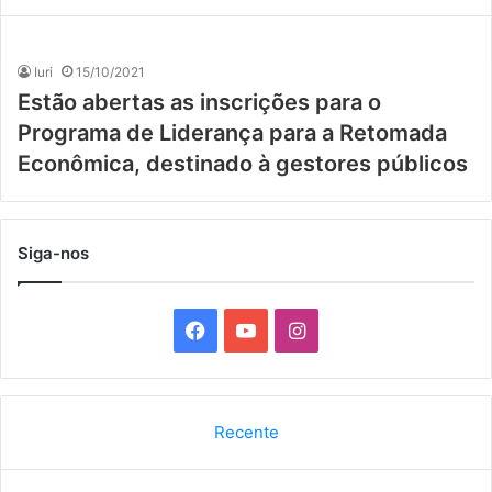
Iuri
15/10/2021
Estão abertas as inscrições para o
Programa de Liderança para a Retomada
Econômica, destinado à gestores públicos
Siga-nos
F
Y
I
a
o
n
c
u
s
Recente
e
T
t