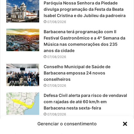
Paróquia Nossa Senhora da Piedade
b
u
a
divulga programação da Festa da Beata
o
b
g
Isabel Cristina e do Jubileu da padroeira
07/08/2026
o
e
r
Barbacena terá programação com II
Festival Gastronômico e a 4ª Semana da
k
a
Música nas comemorações dos 235
anos da cidade
m
07/08/2026
Conselho Municipal de Saúde de
Barbacena empossa 24 novos
conselheiros
07/08/2026
Defesa Civil alerta para risco de vendaval
com rajadas de até 60 km/h em
Barbacena nesta sexta-feira
07/08/2026
Gerenciar o consentimento
EPCAR tem a melhor nota do IDEB no
Brasil no Ensino Médio