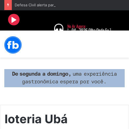
Defesa Civil alerta para risco de vendaval com rajadas de até 60 km/h em Barbacena nesta sexta-feira
loteria Ubá