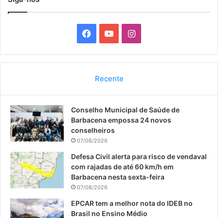
F
Y
I
a
o
n
c
u
s
Recente
e
T
t
Conselho Municipal de Saúde de
b
u
a
Barbacena empossa 24 novos
o
b
g
conselheiros
07/08/2026
o
e
r
Defesa Civil alerta para risco de vendaval
com rajadas de até 60 km/h em
k
a
Barbacena nesta sexta-feira
07/08/2026
m
EPCAR tem a melhor nota do IDEB no
Brasil no Ensino Médio