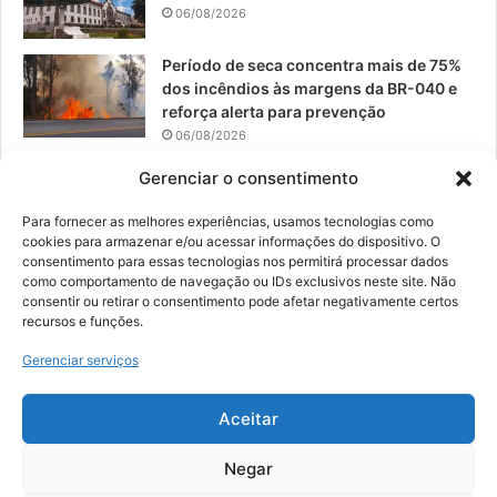
06/08/2026
Período de seca concentra mais de 75%
dos incêndios às margens da BR-040 e
reforça alerta para prevenção
06/08/2026
Saúde divulga Estratégia de
Gerenciar o consentimento
Multivacinação 2026 para crianças,
jovens e público geral em Barbacena
Para fornecer as melhores experiências, usamos tecnologias como
cookies para armazenar e/ou acessar informações do dispositivo. O
06/08/2026
consentimento para essas tecnologias nos permitirá processar dados
como comportamento de navegação ou IDs exclusivos neste site. Não
consentir ou retirar o consentimento pode afetar negativamente certos
recursos e funções.
© 2026, Todos os direitos reservados | Desenvolvido por:
Nowa
Gerenciar serviços
Digital Business
| Hospedado por:
NP Publicidade
Aceitar
Fale Conosco
Sobre Nós
Equipe
Política de Segurança e Privacidade
Política de Cookies (BR)
Negar