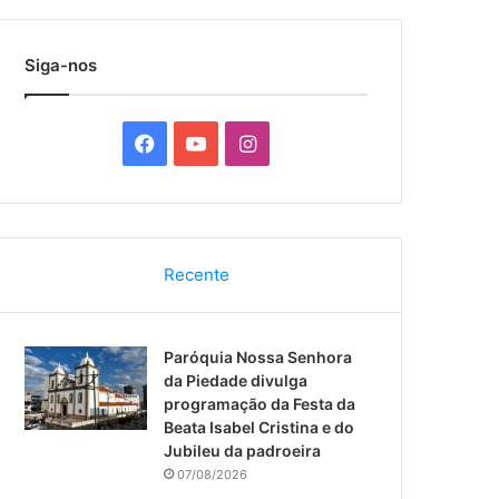
por
Siga-nos
F
Y
I
a
o
n
c
u
s
Recente
e
T
t
b
u
a
Paróquia Nossa Senhora
o
b
g
da Piedade divulga
programação da Festa da
o
e
r
Beata Isabel Cristina e do
Jubileu da padroeira
k
a
07/08/2026