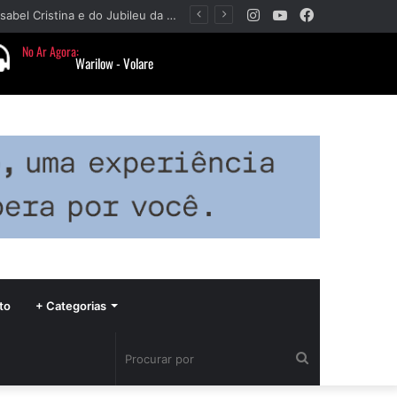
Instagram
YouTube
Facebook
Paróquia Nossa Senhora da Piedade divulga programação da Festa da Beata Isabel Cristina e do Jubileu da padroeira
to
+ Categorias
Procurar