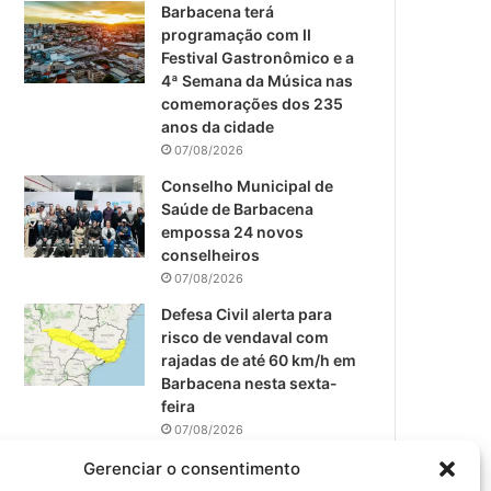
m
Barbacena terá
programação com II
Festival Gastronômico e a
4ª Semana da Música nas
comemorações dos 235
anos da cidade
07/08/2026
Conselho Municipal de
Saúde de Barbacena
empossa 24 novos
conselheiros
07/08/2026
Defesa Civil alerta para
risco de vendaval com
rajadas de até 60 km/h em
Barbacena nesta sexta-
feira
07/08/2026
EPCAR tem a melhor nota
Gerenciar o consentimento
do IDEB no Brasil no