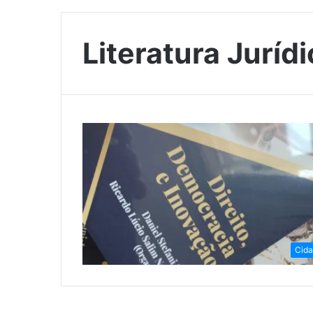
Literatura Juríd
Cid