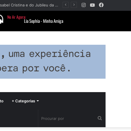
Instagram
YouTube
Facebook
Paróquia Nossa Senhora da Piedade divulga programação da Festa da Beata Isabel Cristina e do Jubileu da padroeira
to
+ Categorias
Procurar