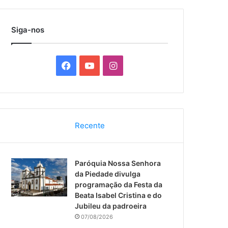
por
Siga-nos
F
Y
I
a
o
n
c
u
s
Recente
e
T
t
b
u
a
Paróquia Nossa Senhora
o
b
g
da Piedade divulga
programação da Festa da
o
e
r
Beata Isabel Cristina e do
Jubileu da padroeira
k
a
07/08/2026