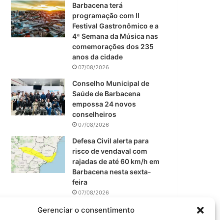
m
Barbacena terá
programação com II
Festival Gastronômico e a
4ª Semana da Música nas
comemorações dos 235
anos da cidade
07/08/2026
Conselho Municipal de
Saúde de Barbacena
empossa 24 novos
conselheiros
07/08/2026
Defesa Civil alerta para
risco de vendaval com
rajadas de até 60 km/h em
Barbacena nesta sexta-
feira
07/08/2026
EPCAR tem a melhor nota
Gerenciar o consentimento
do IDEB no Brasil no