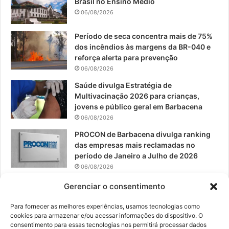
Brasil no Ensino Médio
o
b
g
06/08/2026
o
e
r
Período de seca concentra mais de 75%
dos incêndios às margens da BR-040 e
k
a
reforça alerta para prevenção
06/08/2026
m
Saúde divulga Estratégia de
Multivacinação 2026 para crianças,
jovens e público geral em Barbacena
06/08/2026
PROCON de Barbacena divulga ranking
das empresas mais reclamadas no
período de Janeiro a Julho de 2026
06/08/2026
Prefeitura convoca organizações de
Gerenciar o consentimento
catadores para reunião sobre PPP de
Resíduos Sólidos
Para fornecer as melhores experiências, usamos tecnologias como
cookies para armazenar e/ou acessar informações do dispositivo. O
05/08/2026
consentimento para essas tecnologias nos permitirá processar dados