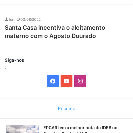
Iuri
03/08/2022
Santa Casa incentiva o aleitamento
materno com o Agosto Dourado
Siga-nos
F
Y
I
a
o
n
c
u
s
Recente
e
T
t
EPCAR tem a melhor nota do IDEB no
b
u
a