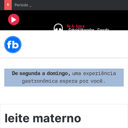
Período de seca concentra mais de 75% dos incêndios às margens da BR-040 e reforça alerta para prevenção
leite materno