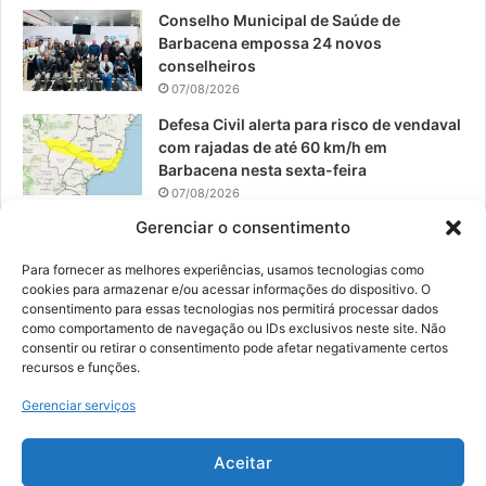
Conselho Municipal de Saúde de
Barbacena empossa 24 novos
conselheiros
07/08/2026
Defesa Civil alerta para risco de vendaval
com rajadas de até 60 km/h em
Barbacena nesta sexta-feira
07/08/2026
Gerenciar o consentimento
EPCAR tem a melhor nota do IDEB no
Brasil no Ensino Médio
Para fornecer as melhores experiências, usamos tecnologias como
06/08/2026
cookies para armazenar e/ou acessar informações do dispositivo. O
consentimento para essas tecnologias nos permitirá processar dados
como comportamento de navegação ou IDs exclusivos neste site. Não
consentir ou retirar o consentimento pode afetar negativamente certos
recursos e funções.
© 2026, Todos os direitos reservados | Desenvolvido por:
Nowa
Gerenciar serviços
Digital Business
| Hospedado por:
NP Publicidade
Aceitar
Fale Conosco
Sobre Nós
Equipe