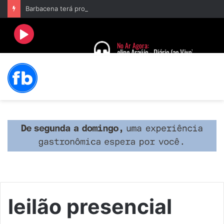
Barbacena terá programação com II Festival Gastronômico e a 4ª Semana da Música nas comemorações dos 235 anos da cidade
leilão presencial