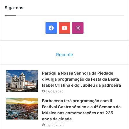
Siga-nos
F
Y
I
a
o
n
c
u
s
Recente
e
T
t
Paróquia Nossa Senhora da Piedade
b
u
a
divulga programação da Festa da Beata
o
b
g
Isabel Cristina e do Jubileu da padroeira
07/08/2026
o
e
r
Barbacena terá programação com II
Festival Gastronômico e a 4ª Semana da
k
a
Música nas comemorações dos 235
anos da cidade
m
07/08/2026