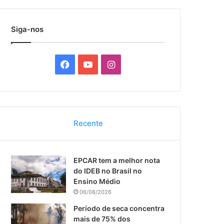
por
Siga-nos
F
Y
I
a
o
n
c
u
s
Recente
e
T
t
b
u
a
EPCAR tem a melhor nota
o
b
g
do IDEB no Brasil no
Ensino Médio
o
e
r
06/08/2026
k
a
Período de seca concentra
mais de 75% dos