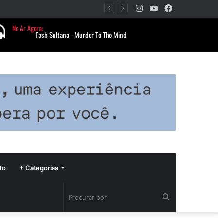
Instagram
YouTube
Facebook
Período de seca concentra mais de 75% dos incêndios às margens da BR-040 e reforça alerta para prevenção
to
+ Categorias
Procurar