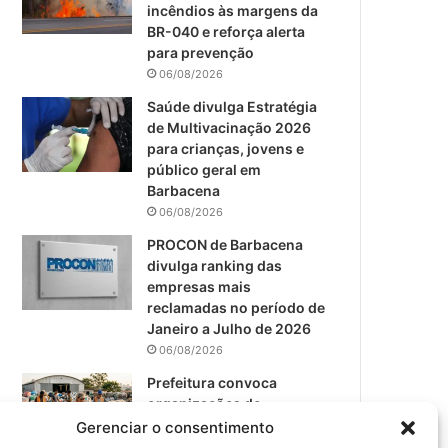
m
incêndios às margens da
BR-040 e reforça alerta
para prevenção
06/08/2026
Saúde divulga Estratégia
de Multivacinação 2026
para crianças, jovens e
público geral em
Barbacena
06/08/2026
PROCON de Barbacena
divulga ranking das
empresas mais
reclamadas no período de
Janeiro a Julho de 2026
06/08/2026
Prefeitura convoca
organizações de
catadores para reunião
Gerenciar o consentimento
sobre PPP de Resíduos