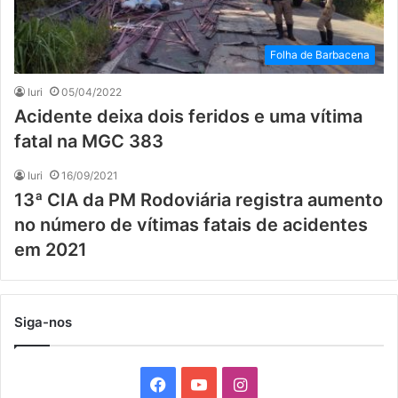
Folha de Barbacena
Iuri
05/04/2022
Acidente deixa dois feridos e uma vítima
fatal na MGC 383
Iuri
16/09/2021
13ª CIA da PM Rodoviária registra aumento
no número de vítimas fatais de acidentes
em 2021
Siga-nos
F
Y
I