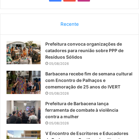
a
o
n
c
u
s
Recente
e
T
t
Prefeitura convoca organizações de
b
u
a
catadores para reunião sobre PPP de
o
b
g
Resíduos Sólidos
05/08/2026
o
e
r
Barbacena recebe fim de semana cultural
com Encontro de Palhaços e
k
a
comemoração de 25 anos do IVERT
05/08/2026
m
Prefeitura de Barbacena lança
ferramenta de combate à violência
contra a mulher
05/08/2026
V Encontro de Escritores e Educadores