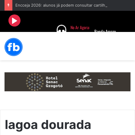
Encceja 2026: alunos já podem consultar cartilha de redação
lagoa dourada