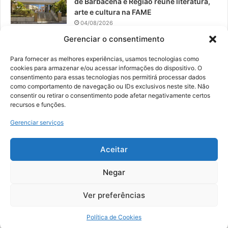
de Barbacena e Região reúne literatura,
arte e cultura na FAME
04/08/2026
Gerenciar o consentimento
Teatro da Pedra apresenta novo
espetáculo em São João del-Rei
Para fornecer as melhores experiências, usamos tecnologias como
04/08/2026
cookies para armazenar e/ou acessar informações do dispositivo. O
consentimento para essas tecnologias nos permitirá processar dados
como comportamento de navegação ou IDs exclusivos neste site. Não
consentir ou retirar o consentimento pode afetar negativamente certos
recursos e funções.
© 2026, Todos os direitos reservados | Desenvolvido por:
Nowa
Gerenciar serviços
Digital Business
| Hospedado por:
NP Publicidade
Aceitar
Fale Conosco
Sobre Nós
Equipe
Política de Segurança e Privacidade
Política de Cookies (BR)
Negar
Ver preferências
Facebook
YouTube
Instagram
Política de Cookies
Copy Protected by
Chetan
's
WP-Copyprotect
.