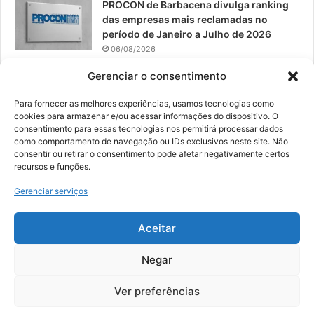
PROCON de Barbacena divulga ranking
das empresas mais reclamadas no
período de Janeiro a Julho de 2026
06/08/2026
Prefeitura convoca organizações de
Gerenciar o consentimento
catadores para reunião sobre PPP de
Resíduos Sólidos
Para fornecer as melhores experiências, usamos tecnologias como
cookies para armazenar e/ou acessar informações do dispositivo. O
05/08/2026
consentimento para essas tecnologias nos permitirá processar dados
como comportamento de navegação ou IDs exclusivos neste site. Não
consentir ou retirar o consentimento pode afetar negativamente certos
recursos e funções.
© 2026, Todos os direitos reservados | Desenvolvido por:
Nowa
Gerenciar serviços
Digital Business
| Hospedado por:
NP Publicidade
Aceitar
Fale Conosco
Sobre Nós
Equipe
Política de Segurança e Privacidade
Política de Cookies (BR)
Negar
Ver preferências
Facebook
YouTube
Instagram