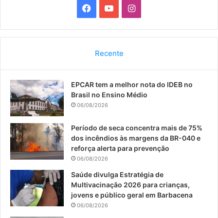
F
Y
I
a
o
n
c
u
s
Recente
e
T
t
EPCAR tem a melhor nota do IDEB no
b
u
a
Brasil no Ensino Médio
o
b
g
06/08/2026
o
e
r
Período de seca concentra mais de 75%
dos incêndios às margens da BR-040 e
k
a
reforça alerta para prevenção
06/08/2026
m
Saúde divulga Estratégia de
Multivacinação 2026 para crianças,
jovens e público geral em Barbacena
06/08/2026