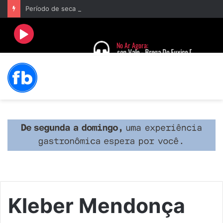
Período de seca concentra mais de 75% dos incêndios às margens da BR-040 e reforça alerta para prevenção
Kleber Mendonça