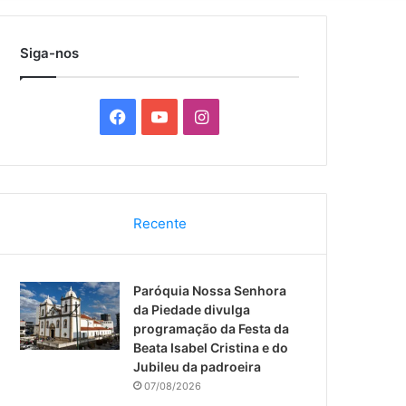
por
Siga-nos
F
Y
I
a
o
n
c
u
s
Recente
e
T
t
b
u
a
Paróquia Nossa Senhora
o
b
g
da Piedade divulga
programação da Festa da
o
e
r
Beata Isabel Cristina e do
Jubileu da padroeira
k
a
07/08/2026