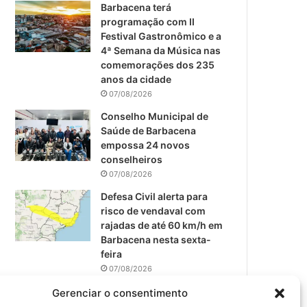
m
Barbacena terá
programação com II
Festival Gastronômico e a
4ª Semana da Música nas
comemorações dos 235
anos da cidade
07/08/2026
Conselho Municipal de
Saúde de Barbacena
empossa 24 novos
conselheiros
07/08/2026
Defesa Civil alerta para
risco de vendaval com
rajadas de até 60 km/h em
Barbacena nesta sexta-
feira
07/08/2026
EPCAR tem a melhor nota
Gerenciar o consentimento
do IDEB no Brasil no