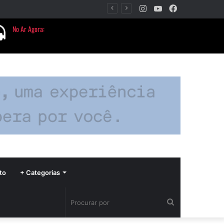
Instagram
YouTube
Facebook
Barbacena terá programação com II Festival Gastronômico e a 4ª Semana da Música nas comemorações dos 235 anos da cidade
to
+ Categorias
Procurar