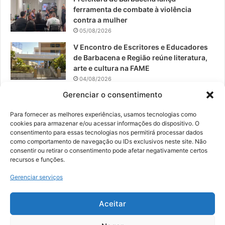
ferramenta de combate à violência
contra a mulher
05/08/2026
V Encontro de Escritores e Educadores
de Barbacena e Região reúne literatura,
arte e cultura na FAME
04/08/2026
Gerenciar o consentimento
Teatro da Pedra apresenta novo
espetáculo em São João del-Rei
Para fornecer as melhores experiências, usamos tecnologias como
04/08/2026
cookies para armazenar e/ou acessar informações do dispositivo. O
consentimento para essas tecnologias nos permitirá processar dados
como comportamento de navegação ou IDs exclusivos neste site. Não
consentir ou retirar o consentimento pode afetar negativamente certos
recursos e funções.
© 2026, Todos os direitos reservados | Desenvolvido por:
Nowa
Gerenciar serviços
Digital Business
| Hospedado por:
NP Publicidade
Aceitar
Fale Conosco
Sobre Nós
Equipe