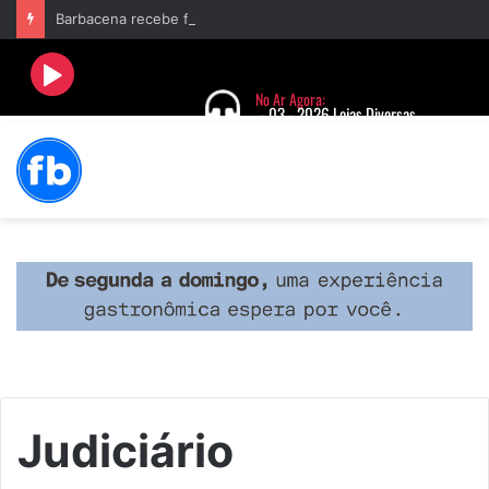
Barbacena recebe fim de semana cultural com Encontro de Palhaços e comemoração de 25 anos do IVERT
Judiciário