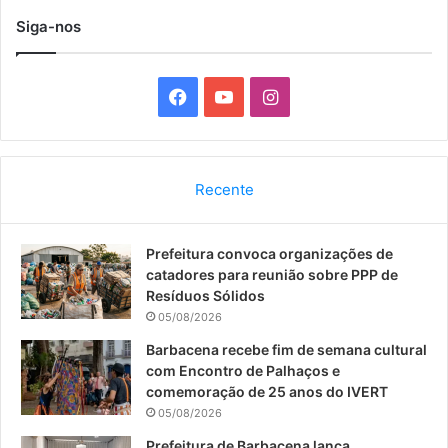
Siga-nos
F
Y
I
a
o
n
c
u
s
Recente
e
T
t
Prefeitura convoca organizações de
b
u
a
catadores para reunião sobre PPP de
o
b
g
Resíduos Sólidos
05/08/2026
o
e
r
Barbacena recebe fim de semana cultural
com Encontro de Palhaços e
k
a
comemoração de 25 anos do IVERT
05/08/2026
m
Prefeitura de Barbacena lança