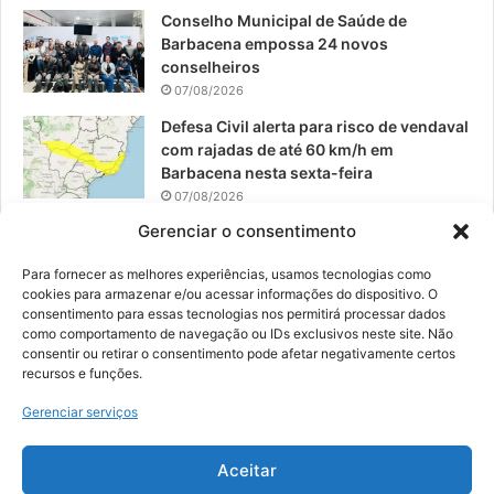
Conselho Municipal de Saúde de
Barbacena empossa 24 novos
conselheiros
07/08/2026
Defesa Civil alerta para risco de vendaval
com rajadas de até 60 km/h em
Barbacena nesta sexta-feira
07/08/2026
Gerenciar o consentimento
EPCAR tem a melhor nota do IDEB no
Brasil no Ensino Médio
Para fornecer as melhores experiências, usamos tecnologias como
06/08/2026
cookies para armazenar e/ou acessar informações do dispositivo. O
consentimento para essas tecnologias nos permitirá processar dados
como comportamento de navegação ou IDs exclusivos neste site. Não
consentir ou retirar o consentimento pode afetar negativamente certos
recursos e funções.
© 2026, Todos os direitos reservados | Desenvolvido por:
Nowa
Gerenciar serviços
Digital Business
| Hospedado por:
NP Publicidade
Aceitar
Fale Conosco
Sobre Nós
Equipe