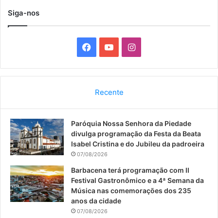
Siga-nos
F
Y
I
a
o
n
c
u
s
Recente
e
T
t
Paróquia Nossa Senhora da Piedade
b
u
a
divulga programação da Festa da Beata
o
b
g
Isabel Cristina e do Jubileu da padroeira
07/08/2026
o
e
r
Barbacena terá programação com II
Festival Gastronômico e a 4ª Semana da
k
a
Música nas comemorações dos 235
anos da cidade
m
07/08/2026