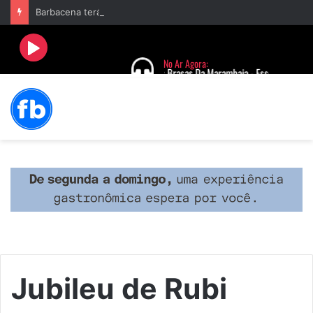
Barbacena terá programação com II Festival Gastronômico e a 4ª Semana da Música nas comemorações dos 235 anos da cidade
Jubileu de Rubi