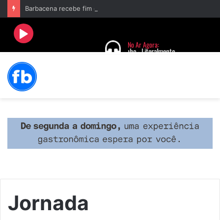
Barbacena recebe fim de semana cultural com Encontro de Palhaços e comemoração de 25 anos do IVERT
Jornada