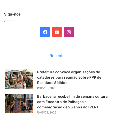
Siga-nos
F
Y
I
a
o
n
c
u
s
Recente
e
T
t
Prefeitura convoca organizações de
b
u
a
catadores para reunião sobre PPP de
o
b
g
Resíduos Sólidos
05/08/2026
o
e
r
Barbacena recebe fim de semana cultural
com Encontro de Palhaços e
k
a
comemoração de 25 anos do IVERT
05/08/2026
m