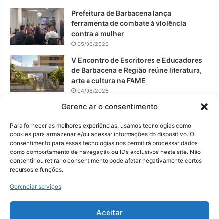
Prefeitura de Barbacena lança
ferramenta de combate à violência
contra a mulher
05/08/2026
V Encontro de Escritores e Educadores
de Barbacena e Região reúne literatura,
arte e cultura na FAME
04/08/2026
Gerenciar o consentimento
Teatro da Pedra apresenta novo
espetáculo em São João del-Rei
Para fornecer as melhores experiências, usamos tecnologias como
04/08/2026
cookies para armazenar e/ou acessar informações do dispositivo. O
consentimento para essas tecnologias nos permitirá processar dados
como comportamento de navegação ou IDs exclusivos neste site. Não
consentir ou retirar o consentimento pode afetar negativamente certos
recursos e funções.
© 2026, Todos os direitos reservados | Desenvolvido por:
Nowa
Gerenciar serviços
Digital Business
| Hospedado por:
NP Publicidade
Aceitar
Fale Conosco
Sobre Nós
Equipe